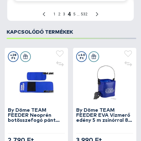
KAPCSOLÓDÓ TERMÉKEK
+28
+40
Ft
Ft
By Döme TEAM
By Döme TEAM
FEEDER Neoprén
FEEDER EVA Vízmerő
botösszefogó pánt
edény 5 m zsinórral 8
kosártartóval
Liter
2.790 Ft
3.990 Ft