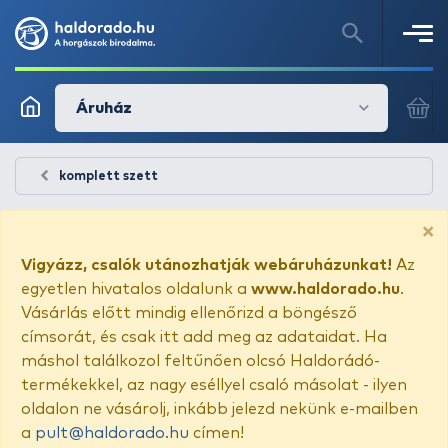
Áruház
komplett szett
×
Vigyázz, csalók utánozhatják webáruházunkat!
Az
egyetlen hivatalos oldalunk a
www.haldorado.hu
.
Vásárlás előtt mindig ellenőrizd a böngésző
címsorát, és csak itt add meg az adataidat. Ha
máshol találkozol feltűnően olcsó Haldorádó-
termékekkel, az nagy eséllyel csaló másolat - ilyen
oldalon ne vásárolj, inkább jelezd nekünk e-mailben
a
pult@haldorado.hu
címen!