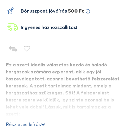
Bónuszpont jóváírás
500 Ft
Ingyenes házhozszállítás!
Ez a szett ideális választás kezdő és haladó
horgászok számára egyaránt, akik egy jól
összeválogatott, azonnal bevethető felszerelést
keresnek. A szett tartalmaz mindent, amely a
horgászathoz szükséges. Sőt! A felszerelést
készre szerelve küldjük, így szinte azonnal be is
lehet vele dobni! Lássuk, mit is tartalmaz ez a
szett:
Részletes leírás
Szett pontos tartalma: