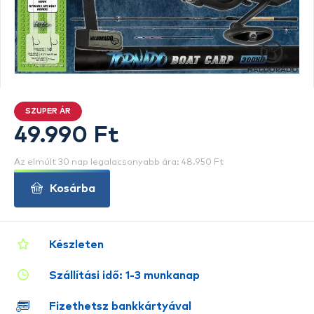
SZUPER ÁR
49.990 Ft
Az elmúlt 30 nap legalacsonyabb ára: 48.950 Ft
Kosárba
Készleten
Szállítási idő: 1-3 munkanap
Fizethetsz bankkártyával