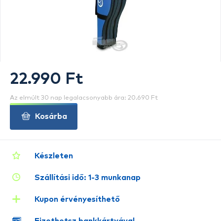
22.990 Ft
Az elmúlt 30 nap legalacsonyabb ára: 20.690 Ft
Kosárba
Készleten
Szállítási idő: 1-3 munkanap
Kupon érvényesíthető