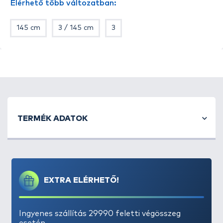
Elérhető több változatban:
145 cm-es és 165 cm-es hosszban, 2 vagy 3 fachos
kivitelben
, kék színben érhetők el. A kisebb
145 cm
3 / 145 cm
3
változatba a 3,9 méteres, míg nagyobba 4,2-4,5
méteres botok szállíthatók.
TERMÉK ADATOK
EXTRA ELÉRHETŐ!
Ingyenes szállítás 29990 feletti végösszeg