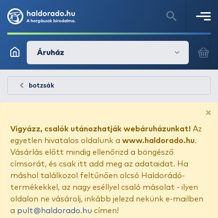
Áruház
botzsák
×
Vigyázz, csalók utánozhatják webáruházunkat!
Az
egyetlen hivatalos oldalunk a
www.haldorado.hu
.
Vásárlás előtt mindig ellenőrizd a böngésző
címsorát, és csak itt add meg az adataidat. Ha
máshol találkozol feltűnően olcsó Haldorádó-
termékekkel, az nagy eséllyel csaló másolat - ilyen
oldalon ne vásárolj, inkább jelezd nekünk e-mailben
a
pult@haldorado.hu
címen!