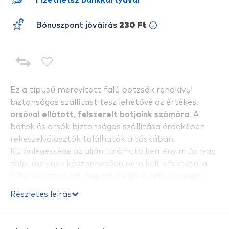
Fizethetsz bankkártyával
Bónuszpont jóváírás
230 Ft
Ez a típusú merevített falú botzsák rendkívül
biztonságos szállítást tesz lehetővé az értékes,
orsóval ellátott, felszerelt botjaink számára
. A
botok és orsók biztonságos szállítása érdekében
rekeszelválasztók találhatók a táskában.
Különlegessége az alján található kemény műanyag
talp, melynek köszönhetően nem kell lefektetni a
fűbe a botzsákot, hanem megállíthatjuk a saját
lábán is. Kényelmes szállítást tesz lehetővé a
Részletes leírás
vállpánt, melynek hossza állítható. A bottáska
anyaga erős és strapabíró, a cipzárak szintén
erősek és megbízhatók.