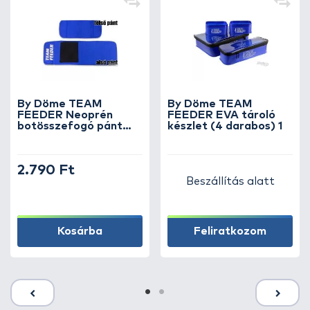
By Döme TEAM
By Döme TEAM
FEEDER Neoprén
FEEDER EVA tároló
botösszefogó pánt
készlet (4 darabos) 1
kosártartóval
2.790 Ft
Beszállítás alatt
Kosárba
Feliratkozom