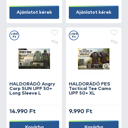
Ajánlatot kérek
Ajánlatot kérek
+150
+100
Ft
Ft
HALDORÁDÓ Angry
HALDORÁDÓ FES
Carp SUN UPF 50+
Tactical Tee Camo
Long Sleeve L
UPF 50+ XL
14.990 Ft
9.990 Ft
Kosárba
Kosárba