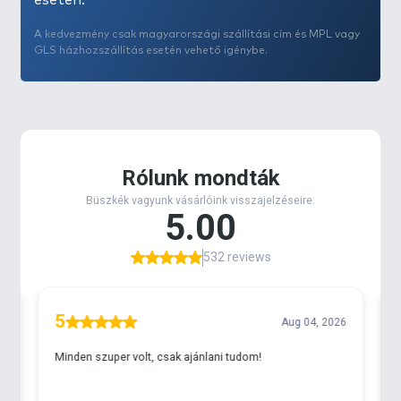
esetén.
A kedvezmény csak magyarországi szállítási cím és MPL vagy
GLS házhozszállítás esetén vehető igénybe.