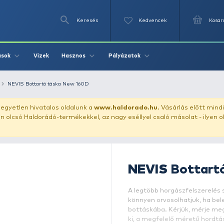
Keresés
Videók
Vizek
Írások
Hasznos
Pályázat
tartó
botzsák
NEVIS Bottartó táska New 160D
uházunkat!
Az egyetlen hivatalos oldalunk a
www.haldor
ozol feltűnően olcsó Haldorádó-termékekkel, az nagy eséll