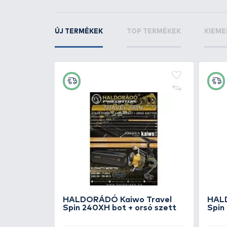
KAPCSOLÓDÓ TERMÉKEK
2
+270
Ft
By Döme TEAM FEEDER
Power Fighter Feeder 420XH