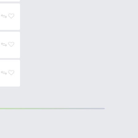
ikor hidegben, ujjunk már
9.490 Ft
Kosárba
7.990 Ft
Kosárba