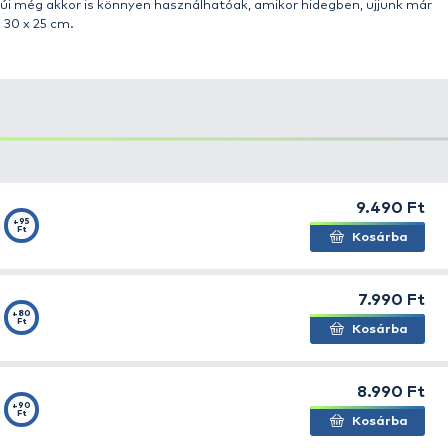
állítás közben sérül. Ezt a kellemetlenséget könnyen orv
a. Kérjük, mérje meg a botját összecsukott állapotban és
ot felszerelt orsóval szeretnénk biztonságosan szállítan
gy válaszfalat talál. Ez megakadályozza a botok összeve
ott merítőháló és a botvillák is, de akár egy kisebb mér
minőségére. Ez azért volt fontos, mert a piacon találhat