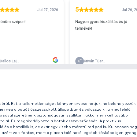
A
s 29990 feletti végösszeg esetén.
c
v