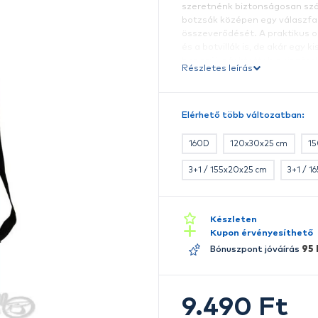
A 
k
b
ki
sz
b
ö
és
h
Ré
t
f
t
E