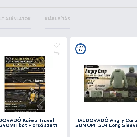
+23
Ft
By Döme TEAM FEEDER
Power Fighter Line 0,20 mm