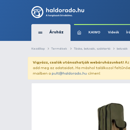
Áruház
KAIWO
Kezdőlap
Termékek
Táska, botzsák, szák
Vigyázz, csalók utánozhatják webár
add meg az adataidat. Ha máshol találk
mailben a
pult@haldorado.hu
címen!