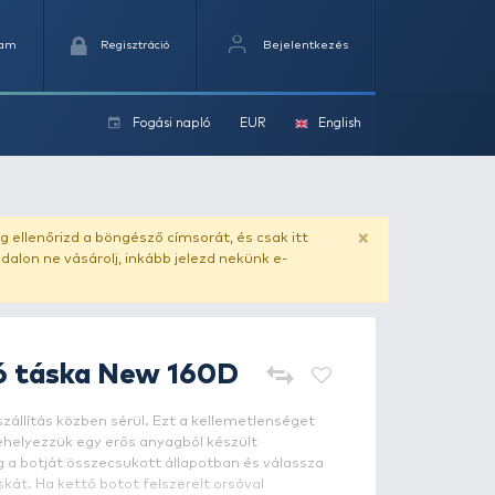
Kedvencek
Kosaram
Regisztráció
Fogási na
ok
ado.hu
. Vásárlás előtt mindig ellenőrizd a böngésző címs
yel csaló másolat - ilyen oldalon ne vásárolj, inkább jel
NEVIS
Bottartó táska New 1