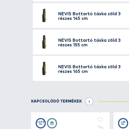
minőséget varrnak. A cipzárak 
teljesen elgémberedett! A táska
TOVÁBBI VÁLASZTÉK
6
NEVIS
Bottartó tás
NEVIS
Bottartó tás
120D