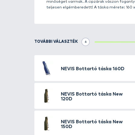
Részletek
A legtöbb horgászfelszerelés sz
erős anyagból készült bottáskáb
méretű hordtáskát. Ha kettő bot
keresgélni. A botzsák középen e
oldalzsebbe belefér az összecsuk
hangsúlyt fektettek a cipzárak 