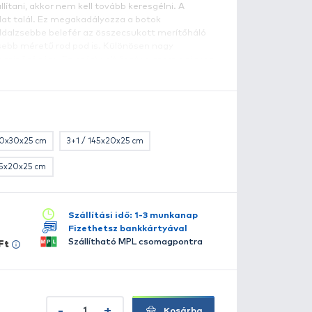
legtöbb horgászfelszerelés szállítás közben sérül. Ezt a
önnyen orvosolhatjuk, ha belehelyezzük egy erős anyagbó
ottáskába. Kérjük, mérje meg a botját összecsukott álla
, a megfelelő méretű hordtáskát. Ha kettő botot felszere
eretnénk biztonságosan szállítani, akkor nem kell tovább
otzsák középen egy válaszfalat talál. Ez megakadályozza
sszeverődését. A praktikus oldalzsebbe belefér az össze
 a botvillák is, de akár egy kisebb méretű rod pod is. Kü
angsúlyt fektettek a cipzárak minőségére. Ez azért volt 
szletes leírás
alálható legtöbb táskába igen gyenge minőséget varrnak.
ogantyúi még akkor is könnyen használhatóak, amikor hid
eljesen elgémberedett! A táska mérete: 160 x 30 x 25 cm.
lérhető több változatban:
160D
120x30x25 cm
150x30x25 cm
3+1 / 145x20x
3+1 / 155x20x25 cm
3+1 / 165x20x25 cm