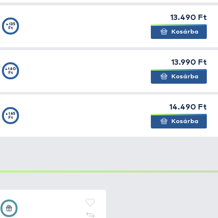
vászon fogantyúi még akkor is könnyen használhatóak, am
 mérete: 160 x 30 x 25 cm.
+95
ka 160D
Ft
ka New
+80
Ft