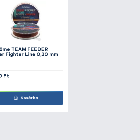
ka New
+90
Ft
a zöld 3
+135
Ft
a zöld 3
+140
Ft
a zöld 3
+145
Ft