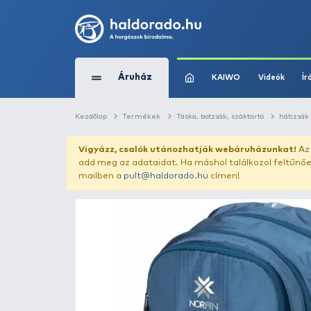
Áruház
KAIWO
Kezdőlap
Termékek
Táska, botzsák, szák
Vigyázz, csalók utánozhatják webár
add meg az adataidat. Ha máshol találk
mailben a
pult@haldorado.hu
címen!