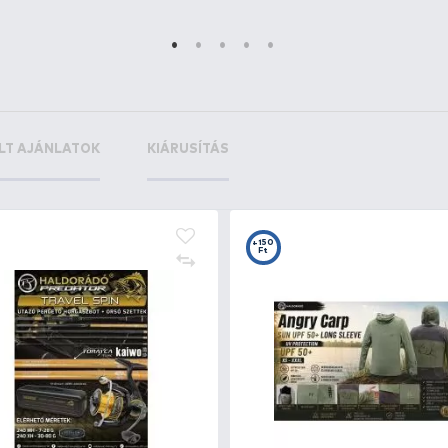
+900
+4
Ft
F
L
NORFIN Pro Dry 2 Esőruha S
NO