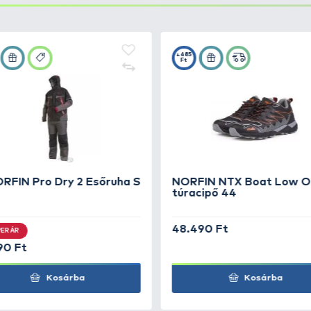
says hátpanel
teggel és Air Mesh borítással
sért
lső rekesszel
e portal”)
g
vízlepergetés és tartósság érdekében