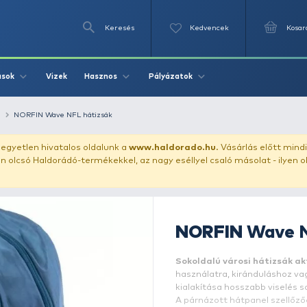
Keresés
Videók
Vizek
Írások
Hasznos
Pályázat
tartó
hátizsák
NORFIN Wave NFL hátizsák
uházunkat!
Az egyetlen hivatalos oldalunk a
www.haldor
ozol feltűnően olcsó Haldorádó-termékekkel, az nagy eséll