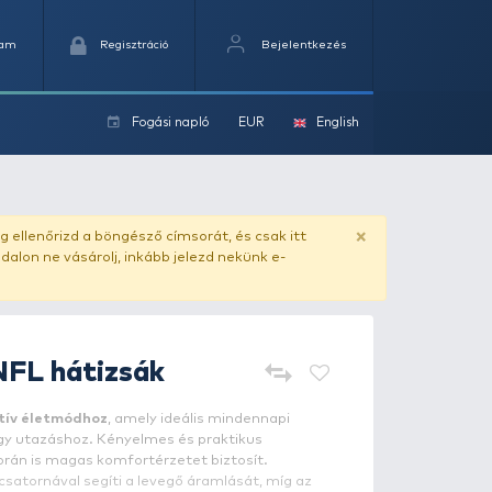
Kedvencek
Kosaram
Regisztráció
Fogási na
ok
ado.hu
. Vásárlás előtt mindig ellenőrizd a böngésző címs
yel csaló másolat - ilyen oldalon ne vásárolj, inkább jel
NORFIN
Wave NFL hátizsák