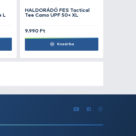
racipő 44
.490 Ft
19.990 Ft
Kosárba