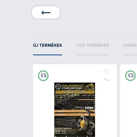
KAPCSOLÓDÓ TERMÉKEK
9
+190
Ft
Shorts XXL
NORFIN LUIRO Hűtőtáska 