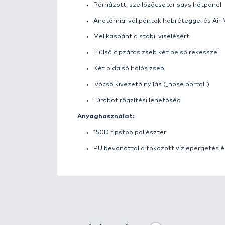
Részletek
Sokoldalú városi hátizsák akt
Kényelmes és praktikus kialakít
A párnázott hátpanel szellőzőcs
habréteggel és Air Mesh borításs
közben is.
Az elülső cipzáras zsebben két k
vagy apró felszerelések tárolásá
van túrabotok rögzítésére is.
Főbb jellemzők: