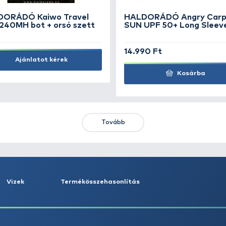
tú
48
SZUPER ÁR
89.990 Ft
Kosárba
KIEMELT AJÁNLATOK
KIÁRUSÍTÁS