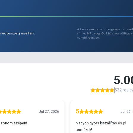
A
Az
A
s 29990 feletti végösszeg esetén.
c
v