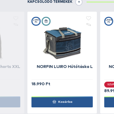
Párnázott, szellőzőcsator 
Anatómiai vállpántok habré
Mellkaspánt a stabil viselé
Elülső cipzáras zseb két be
Két oldalsó hálós zseb
Ivócső kivezető nyílás („hos
Túrabot rögzítési lehetősé
Anyaghasználat:
150D ripstop poliészter
PU bevonattal a fokozott 