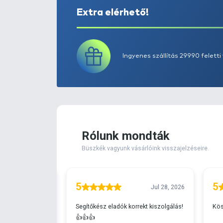
Extra elérhető!
Ingyenes szállítá