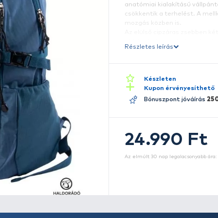
S
h
k
A
an
cs
m
Az
ol
Ré
A 
l
F