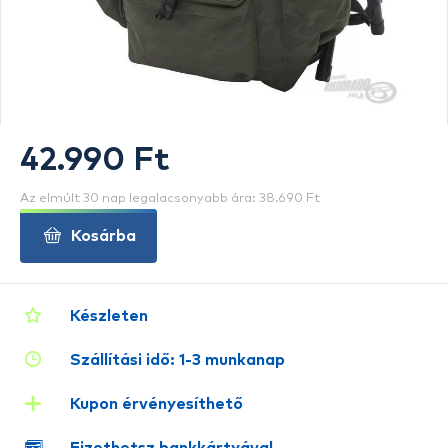
42.990 Ft
Az elmúlt 30 nap legalacsonyabb ára: 38.690 Ft
Kosárba
Készleten
Szállítási idő: 1-3 munkanap
Kupon érvényesíthető