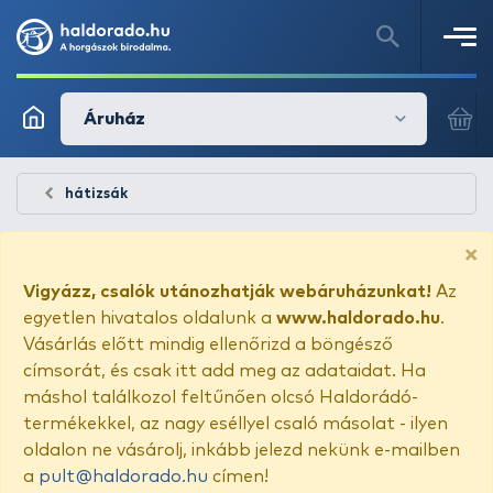
Áruház
hátizsák
×
Vigyázz, csalók utánozhatják webáruházunkat!
Az
egyetlen hivatalos oldalunk a
www.haldorado.hu
.
Vásárlás előtt mindig ellenőrizd a böngésző
címsorát, és csak itt add meg az adataidat. Ha
máshol találkozol feltűnően olcsó Haldorádó-
termékekkel, az nagy eséllyel csaló másolat - ilyen
oldalon ne vásárolj, inkább jelezd nekünk e-mailben
a
pult@haldorado.hu
címen!