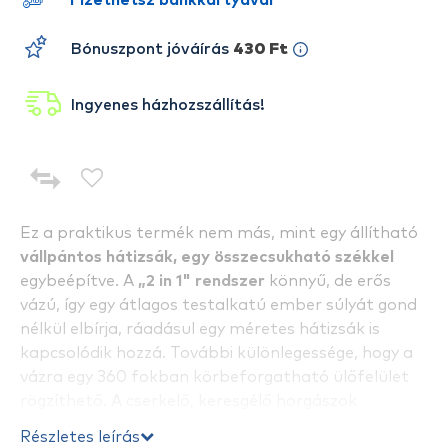
Fizethetsz bankkártyával
Bónuszpont jóváírás
430 Ft
Ingyenes házhozszállítás!
Ez a praktikus termék nem más, mint egy állítható
vállpántos hátizsák, egy összecsukható székkel
egybeépítve. A
„2 in 1" rendszer
könnyű, de erős
vázú, így egy átlagos testalkatú ember súlyát gond
nélkül elbírja, ráadásul egy méretes hátizsák is
kapcsolódik hozzá. További különlegessége, hogy a
vázra egy 360 fokban körbeforgatható ülőfelület
rögzíthető. A cserkelő, keresgélő horgászok
kedvence lehet ez a modell, de a táborozó
Részletes leírás