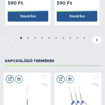
590 Ft
590 Ft
Kosárba
Kosárba
KAPCSOLÓDÓ TERMÉKEK
+35
+16
Ft
Ft