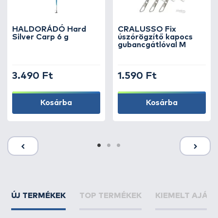
HALDORÁDÓ Hard
CRALUSSO Fix
Silver Carp 6 g
úszórögzítő kapocs
gubancgátlóval M
3.490 Ft
1.590 Ft
Kosárba
Kosárba
ÚJ TERMÉKEK
TOP TERMÉKEK
KIEMELT AJÁN