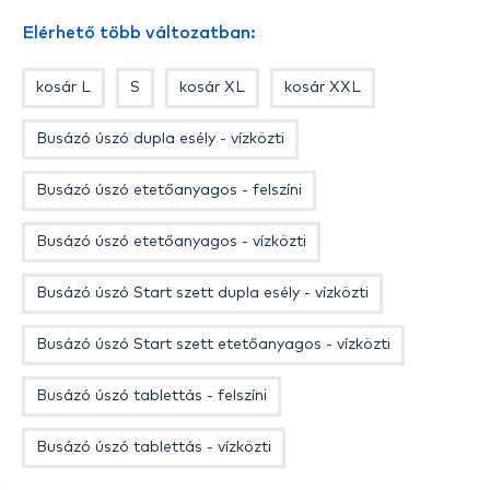
Elérhető több változatban:
kosár L
S
kosár XL
kosár XXL
Busázó úszó dupla esély - vízközti
Busázó úszó etetőanyagos - felszíni
Busázó úszó etetőanyagos - vízközti
Busázó úszó Start szett dupla esély - vízközti
Busázó úszó Start szett etetőanyagos - vízközti
Busázó úszó tablettás - felszíni
Busázó úszó tablettás - vízközti
Kis méretű spirál kosár kifejezetten busa