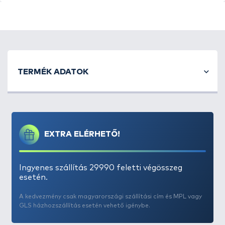
horgászatához. Remekül használható busázó úszós
szerelék elkészítéséhez. Két méretben kapható:
S
és
M
.
TERMÉK ADATOK
EXTRA ELÉRHETŐ!
Ingyenes szállítás 29990 feletti végösszeg
esetén.
A kedvezmény csak magyarországi szállítási cím és MPL vagy
GLS házhozszállítás esetén vehető igénybe.