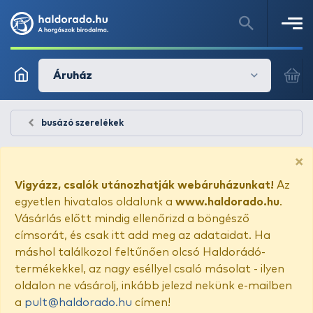
Áruház
busázó szerelékek
×
Vigyázz, csalók utánozhatják webáruházunkat!
Az
egyetlen hivatalos oldalunk a
www.haldorado.hu
.
Vásárlás előtt mindig ellenőrizd a böngésző
címsorát, és csak itt add meg az adataidat. Ha
máshol találkozol feltűnően olcsó Haldorádó-
termékekkel, az nagy eséllyel csaló másolat - ilyen
oldalon ne vásárolj, inkább jelezd nekünk e-mailben
a
pult@haldorado.hu
címen!