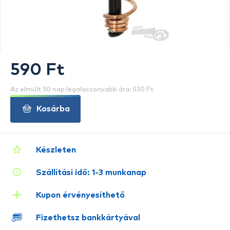
590 Ft
Az elmúlt 30 nap legalacsonyabb ára: 530 Ft
Kosárba
Készleten
Szállítási idő: 1-3 munkanap
Kupon érvényesíthető
Fizethetsz bankkártyával