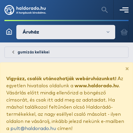
Áruház
gumizás kellékei
×
Vigyázz, csalók utánozhatják webáruházunkat!
Az
egyetlen hivatalos oldalunk a
www.haldorado.hu
.
Vásárlás előtt mindig ellenőrizd a böngésző
címsorát, és csak itt add meg az adataidat. Ha
máshol találkozol feltűnően olcsó Haldorádó-
termékekkel, az nagy eséllyel csaló másolat - ilyen
oldalon ne vásárolj, inkább jelezd nekünk e-mailben
a
pult@haldorado.hu
címen!