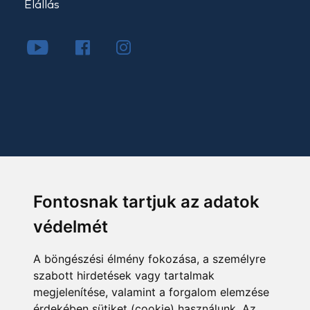
Elállás
Fontosnak tartjuk az adatok
védelmét
A böngészési élmény fokozása, a személyre
szabott hirdetések vagy tartalmak
megjelenítése, valamint a forgalom elemzése
érdekében sütiket (cookie) használunk. Az