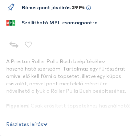
Bónuszpont jóváírás
29 Ft
Szállítható MPL csomagpontra
A Preston Roller Pulla Bush beépítéséhez
használható szerszám. Tartalmaz egy fúrószárat,
amivel elő kell fúrni a topsetet, illetve egy kúpos
csiszolót, amivel pont megfelelő méretűre
növelhető a lyuk a Roller Pulla Bush beépítéséhez.
Figyelem!
Csak erősített topsetekhez használható!
Részletes leírás