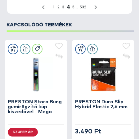
KAPCSOLÓDÓ TERMÉKEK
+14
+35
Ft
Ft
PRESTON Stora Bung
PRESTON Dura Slip
gumirögzítő kúp
Hybrid Elastic 2,6 mm
kiszedővel - Mega
3.490 Ft
SZUPER ÁR