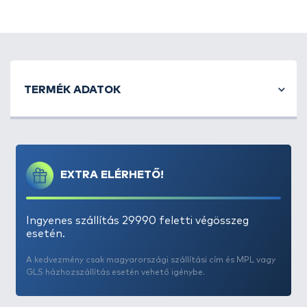
TERMÉK ADATOK
EXTRA ELÉRHETŐ!
Ingyenes szállítás 29990 feletti végösszeg
esetén.
A kedvezmény csak magyarországi szállítási cím és MPL vagy
GLS házhozszállítás esetén vehető igénybe.