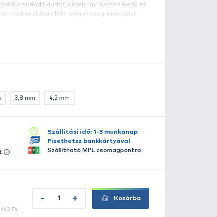
gumizás során le kell vágni botunk spiccéből, hogy a gum
jta. A vágási peremet, hiába sorjázzuk le, éles és durva m
súszkáló gumit hamar eldörzsölné. Ennek kivédésére talál
ülönlegesen sima felületű speciális műanyagból készült "
sövecske vastag pereme megvédi a súrlódó gumit, amely 
artós marad. A megfelelő méret kiválasztása előtt mérjü
első átmérőjét.
szletes leírás
lérhető több változatban:
2,0 mm
2,3 mm
3,5 mm
3,8 mm
4,2 mm