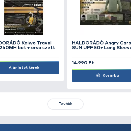
3
STONFO Csavaros végdugó -
2
1.490 Ft
1.
Kosárba