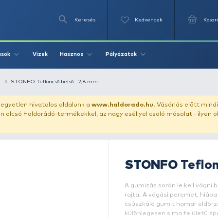
Keresés
Videók
Vizek
Írások
Hasznos
Pályázat
gumizás kellékei
STONFO Tefloncső belső - 2,8 mm
uházunkat!
Az egyetlen hivatalos oldalunk a
www.haldor
ozol feltűnően olcsó Haldorádó-termékekkel, az nagy eséll