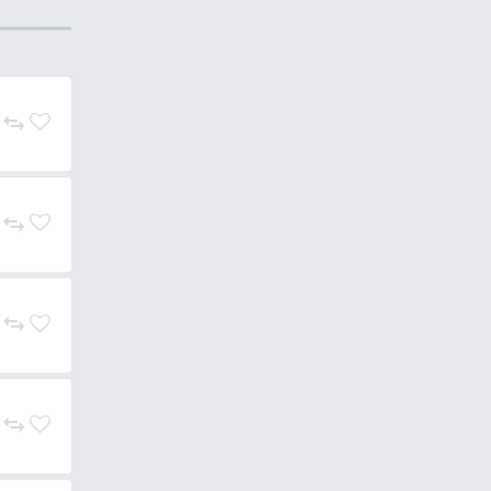
vágási peremet, hiába sorjázzuk
álták ki a különlegesen sima
di a súrlódó gumit, amely így
cc belső átmérőjét.