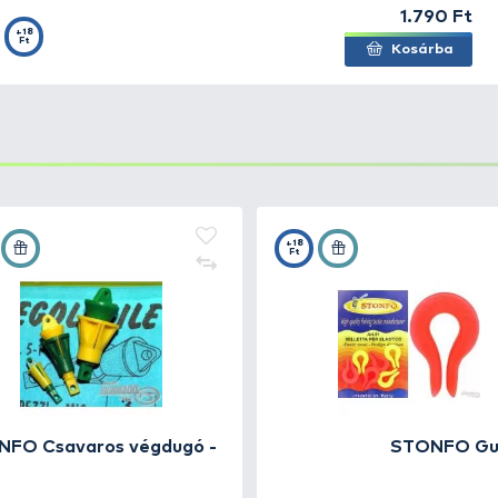
első - 2,0
+5
Ft
első - 2,3
+5
Ft
első - 3,5
+5
Ft