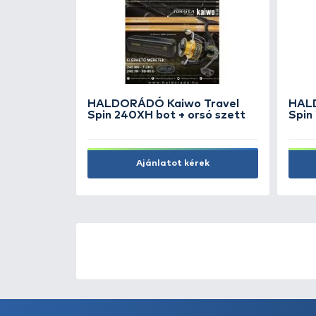
STONFO Scaletta létra - 
890 Ft
Kosárba