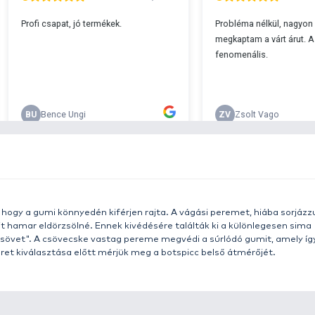
s 29990 feletti végösszeg esetén.
c
v