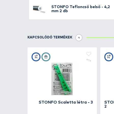
TOVÁBBI VÁLASZTÉK
5
STONFO
Tefloncső b
mm
STONFO
Tefloncső b
mm
STONFO
Tefloncső b
mm