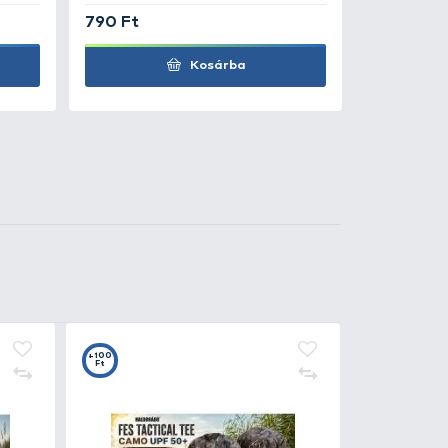
1.790 Ft
Kosárba
1.790 Ft
Kosárba
8
+8
t
Ft