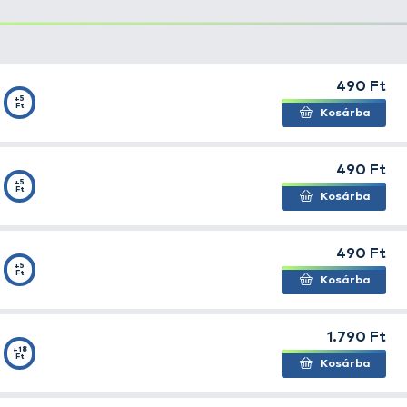
tunk spiccéből, hogy a gumi könnyedén kiférjen rajta. A 
 csúszkáló gumit hamar eldörzsölné. Ennek kivédésére tal
észült "tefloncsövet". A csövecske vastag pereme megvé
 megfelelő méret kiválasztása előtt mérjük meg a botspi