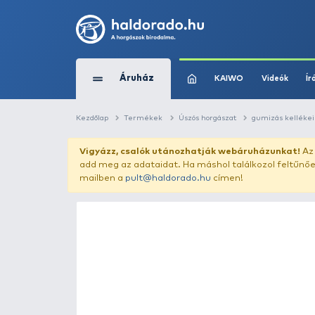
Áruház
KAIWO
Kezdőlap
Termékek
Úszós horgászat
Vigyázz, csalók utánozhatják webár
add meg az adataidat. Ha máshol találk
mailben a
pult@haldorado.hu
címen!