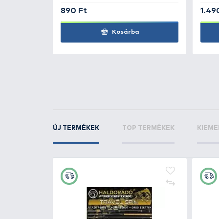
STONFO
Tefloncső b
mm 2 db
STONFO
Tefloncső b
mm 2 db
KAPCSOLÓDÓ TERMÉKEK
4
+9
Ft