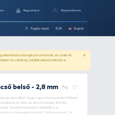
Kedvencek
Kosaram
Regisztráció
Fogási na
ok
ado.hu
. Vásárlás előtt mindig ellenőrizd a böngésző címs
yel csaló másolat - ilyen oldalon ne vásárolj, inkább jel
STONFO
Tefloncső belső - 2,