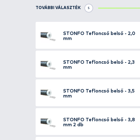
Részletek
A gumizás során le kell vágni bo
le, éles és durva marad. A ki-be
felületű speciális műanyagból k
hosszú életű és tartós marad. A