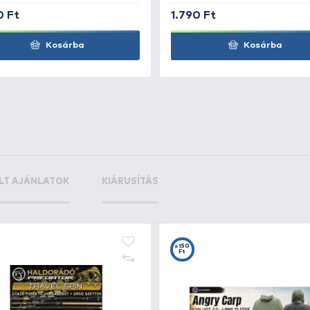
első - 3,8
+18
Ft
első - 4,2
+18
Ft
+15
+1
Ft
F