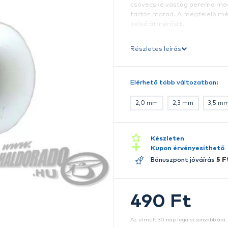
A 
ra
c
k
c
t
b
Ré
E