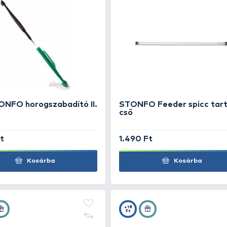
STONFO Úszósúlyozó cső 80
STON
cm
sze
14.990 Ft
2.4
Kosárba
+22
+15
Ft
Ft