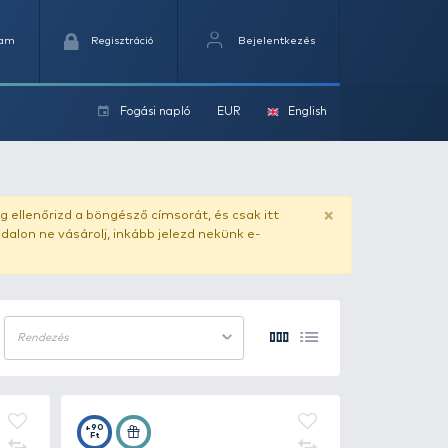
Kedvencek
Kosaram
Regisztráció
Fogási na
ok
ado.hu
. Vásárlás előtt mindig ellenőrizd a böngésző címs
yel csaló másolat - ilyen oldalon ne vásárolj, inkább jel
12 termék/oldal
Rendezés