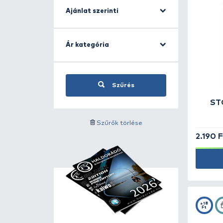
Andrejszky Zoltán -
1
ANSMANN -
1
Aqua Garant -
13
AVID CARP -
4
Bait Bait -
185
BALZER -
4
Kategóriára szűrés
Benzar Mix -
24
Berkley -
57
BIWAA -
12
Címke szerinti szűrés
BKK -
30
BLACK CAT -
108
BLACK EDITION -
23
Ajánlat szerinti
BLINKER -
1
BLUE CAT -
1