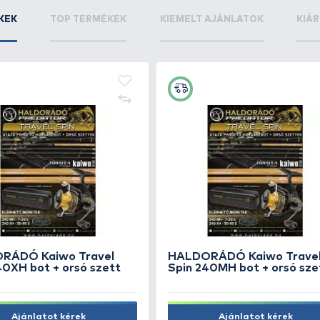
STONFO Tefloncső belső - 4,2
STO
mm 2 db
mm 
1.790 Ft
1.79
Kosárba