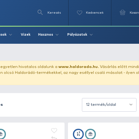
Keresés
Videók
Vizek
Írások
Hasznos
Pályázat
uházunkat!
Az egyetlen hivatalos oldalunk a
www.haldor
ozol feltűnően olcsó Haldorádó-termékekkel, az nagy eséll
Rendezés