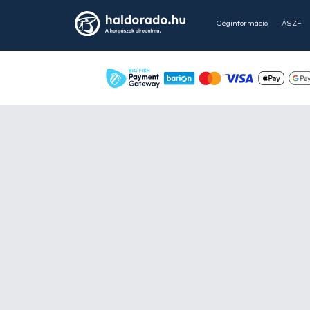
EXNER -
54
EXTREME OUTDOOR -
1
EYELEVEL -
1
FILEX -
28
FISHING BOX -
9
FISKARS -
12
Flextail -
2
FOX -
74
FRAPP -
24
FRENETIC -
9
GAMAKATSU -
66
GARDNER -
24
Gateway1 -
9
GEMINI -
3