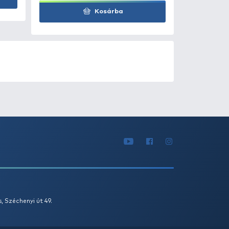
1
2
3
...
LT AJÁNLATOK
KIÁRUSÍTÁS
+150
Ft