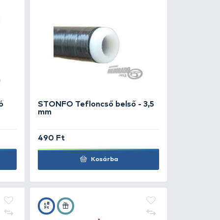
 Ft
8.990 Ft
Kosárba
+5
Ft