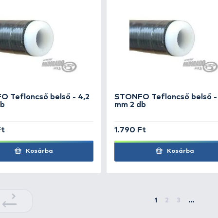
STONFO horogszabadító II.
STO
cső
2.190 Ft
1.49
Kosárba
+18
+18
Ft
Ft