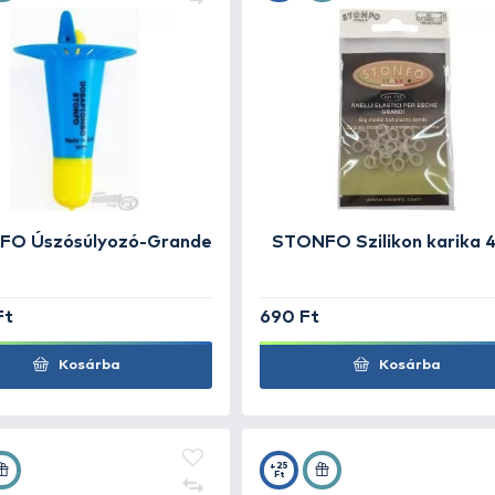
+40
+7
Ft
Ft
STONFO Úszósúlyozó-Grande
ST