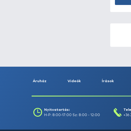
DRENNAN -
23
Dynamite Baits -
2
E-SOX -
1
ECO Zenit -
11
ECOFLOW -
1
ECOODA -
39
EGYEDI -
1
ENERGAS -
1
ENERGIZER -
14
ENERGOFISH -
3
ENERGOTEAM -
198
ESP -
1
EUROHOLD -
2
EUROSTAR -
13