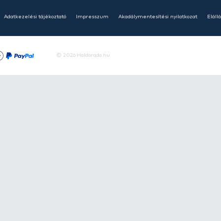
HALDORÁDÓ Kaiwo Travel
HAL
Spin 240XH bot + orsó szett
Spin
Ajánlatot kérek