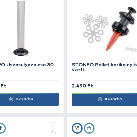
3.990 Ft
690
Kosárba
+150
+25
Ft
Ft