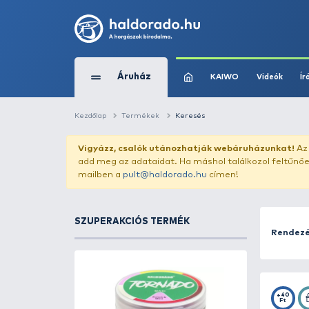
Áruház
KAIWO
Kezdőlap
Termékek
Keresés
Vigyázz, csalók utánozhatják webár
add meg az adataidat. Ha máshol találk
mailben a
pult@haldorado.hu
címen!
SZUPERAKCIÓS TERMÉK