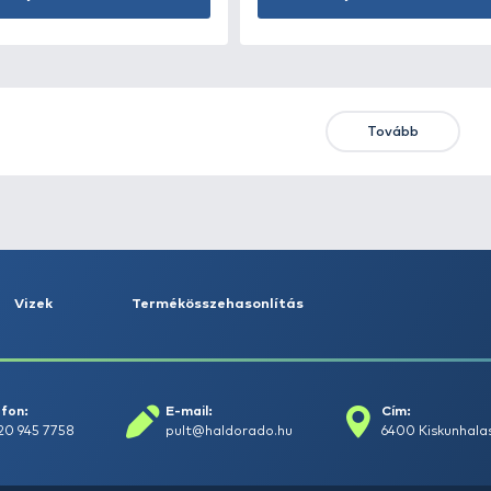
Első
Előző
ÚJ TERMÉKEK
TOP TERMÉKEK
KIEME