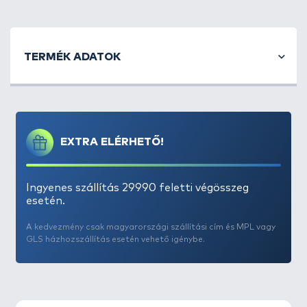
TERMÉK ADATOK
EXTRA ELÉRHETŐ!
Ingyenes szállítás 29990 feletti végösszeg
esetén.
A kedvezmény csak magyarországi szállítási cím és MPL vagy
GLS házhozszállítás esetén vehető igénybe.