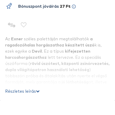
Bónuszpont jóváírás
27 Ft
Az
Exner
széles palettáján megtalálhatók
a
ragadozóhalas horgászathoz készített úszó
k is,
ezek egyike a
Devil
. Ez a típus
kifejezetten
harcsahorgászathoz
lett tervezve. Ez a speciális
úszóforma (
rövid úszótest, központi zsinórvezetés,
dupla világítópatron használati lehetőség
)
többszöri próba és átalakítás után nyerte el végső
formáját, mely garantálja a
jó láthatóság
ot, illetve
a
kicsi helyekre való pontos bejuttatás
t (pl.:
Részletes leírás
akadók, növénylyukak). A harcsázás ideális eszköze,
ha nem kell extra nagy csalit használni!
Extra erős
felépítésű
, nagyon strapabíró úszótípus, zártcellás
poliuretán habból.