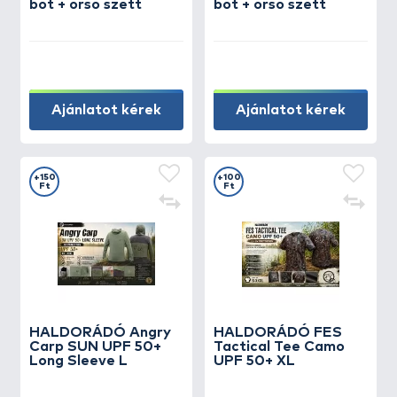
bot + orsó szett
bot + orsó szett
Ajánlatot kérek
Ajánlatot kérek
+150
+100
Ft
Ft
HALDORÁDÓ Angry
HALDORÁDÓ FES
Carp SUN UPF 50+
Tactical Tee Camo
Long Sleeve L
UPF 50+ XL