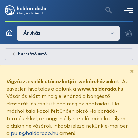
Áruház
harcsázó úszó
×
Vigyázz, csalók utánozhatják webáruházunkat!
Az
egyetlen hivatalos oldalunk a
www.haldorado.hu
.
Vásárlás előtt mindig ellenőrizd a böngésző
címsorát, és csak itt add meg az adataidat. Ha
máshol találkozol feltűnően olcsó Haldorádó-
termékekkel, az nagy eséllyel csaló másolat - ilyen
oldalon ne vásárolj, inkább jelezd nekünk e-mailben
a
pult@haldorado.hu
címen!