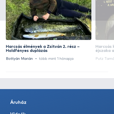
Harcsás élmények a Zsitván 2. rész –
Harcsás k
Holdfényes duplázás
éjszaka 
Bottyán Marián
több mint 1 hónapja
Putz Tam
Áruház