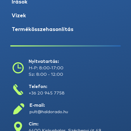
Írások
Vizek
Termékösszehasonlítás
Nyitvatartás:
H-P: 8:00-17:00
Sz: 8:00 - 12:00
Telefon:
+36 20 945 7758
E-mail:
pult@haldorado.hu
Cím:
6400 Kiskunhalas, Széchenyi út 49.