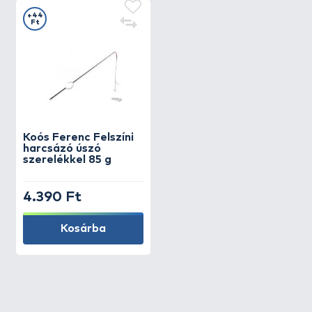
+44
Ft
Koós Ferenc
Felszíni
harcsázó úszó
szerelékkel 85 g
4.390 Ft
Kosárba