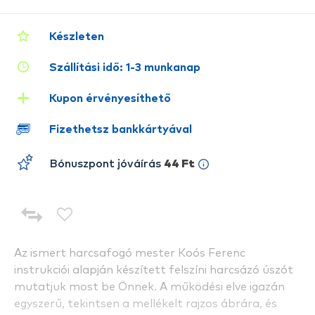
Készleten
Szállítási idő: 1-3 munkanap
Kupon érvényesíthető
Fizethetsz bankkártyával
Bónuszpont jóváírás
44 Ft
Az ismert harcsafogó mester Koós Ferenc
instrukciói alapján készített felszíni harcsázó úszót
mutatjuk most be Önnek. A működési elve igazán
egyszerű, tekintsen a mellékelt rajzos ábrára, és