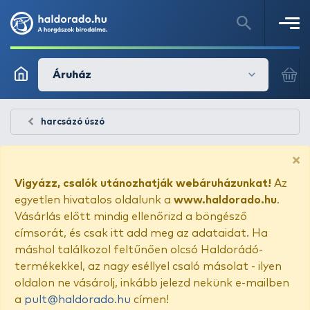
Áruház
harcsázó úszó
×
Vigyázz, csalók utánozhatják webáruházunkat!
Az
egyetlen hivatalos oldalunk a
www.haldorado.hu
.
Vásárlás előtt mindig ellenőrizd a böngésző
címsorát, és csak itt add meg az adataidat. Ha
máshol találkozol feltűnően olcsó Haldorádó-
termékekkel, az nagy eséllyel csaló másolat - ilyen
oldalon ne vásárolj, inkább jelezd nekünk e-mailben
a
pult@haldorado.hu
címen!