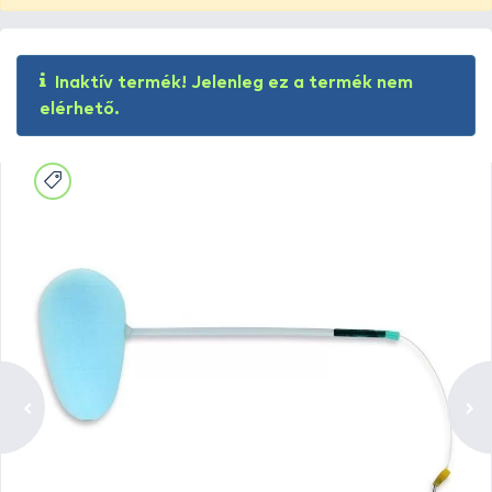
Inaktív termék! Jelenleg ez a termék nem
elérhető.