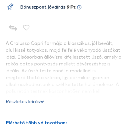
Bónuszpont jóváírás
9 Ft
A Cralusso Capri formája a klasszikus, jól bevált,
alul kissé totyakos, majd felfelé vékonyodó úszókat
idézi. Elsősorban állóvízre kifejlesztett úszó, amely a
rakós botos pontyozás mellett dévérezéshez is
ideális. Az úszó teste ennél a modellnél is
megfordítható a száron, így bármikor gyorsan
alkalmazkodhatunk a szél keltette hullámokhoz. A
poliuretán testnek köszönhetően nem kell
féltenünk a fárasztások során sem, mert ezzel az
Részletes leírás
úszóval garantáltan nem fog olyan hiba előfordulni,
hogy a zsinór esetleg bevágja az úszótestet. Ha
véletlenül mégis megsérül, akkor sem ázik be. A
Elérhető több változatban:
belső zsinórvezetés miatt nincs kiszakadt