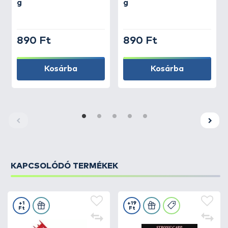
g
g
890 Ft
890 Ft
Kosárba
Kosárba
KAPCSOLÓDÓ TERMÉKEK
+1
+19
Ft
Ft