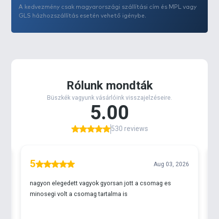
A kedvezmény csak magyarországi szállítási cím és MPL vagy
GLS házhozszállítás esetén vehető igénybe.