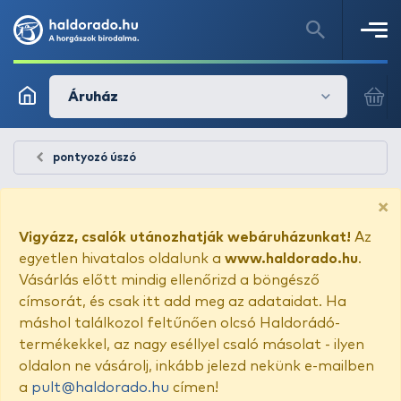
Áruház
pontyozó úszó
×
Vigyázz, csalók utánozhatják webáruházunkat!
Az
egyetlen hivatalos oldalunk a
www.haldorado.hu
.
Vásárlás előtt mindig ellenőrizd a böngésző
címsorát, és csak itt add meg az adataidat. Ha
máshol találkozol feltűnően olcsó Haldorádó-
termékekkel, az nagy eséllyel csaló másolat - ilyen
oldalon ne vásárolj, inkább jelezd nekünk e-mailben
a
pult@haldorado.hu
címen!