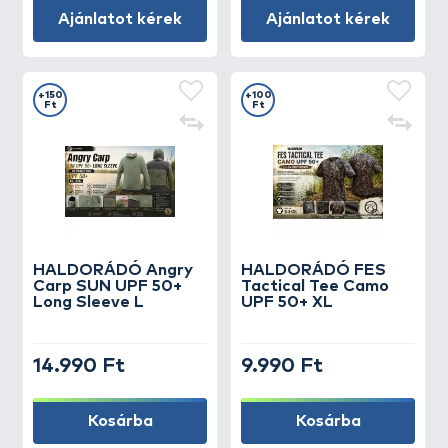
Ajánlatot kérek
Ajánlatot kérek
+150
+100
Ft
Ft
HALDORÁDÓ Angry
HALDORÁDÓ FES
Carp SUN UPF 50+
Tactical Tee Camo
Long Sleeve L
UPF 50+ XL
14.990 Ft
9.990 Ft
Kosárba
Kosárba