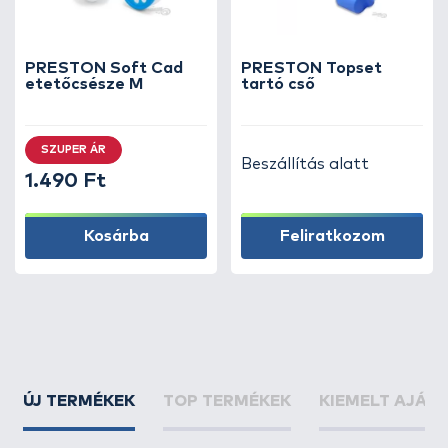
hobbipecások igényeit egyaránt kielégítik.
Fedezd fel a teljes kínálatot, és tedd
PRESTON Soft Cad
professzionálisabbá horgászatodat
PRESTON Topset
etetőcsésze M
tartó cső
megbízható, precíz rakós botos kellékekkel!
SZUPER ÁR
Beszállítás alatt
1.490 Ft
Kosárba
Feliratkozom
ÚJ TERMÉKEK
TOP TERMÉKEK
KIEMELT AJÁN