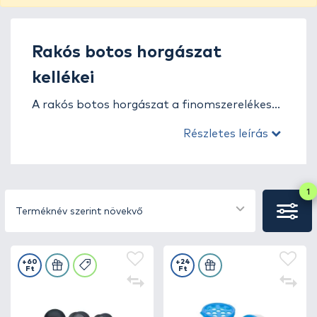
Rakós botos horgászat
kellékei
A rakós botos horgászat a finomszerelékes
úszós technikák egyik legprecízebb és
Részletes leírás
legélvezetesebb formája, ahol a siker kulcsa a
pontos etetés, a precíz csali-felkínálás és a
hibátlan felszerelés. Ehhez elengedhetetlenek
a minőségi rakós botos kellékek, amelyek
1
biztosítják, hogy a felszerelés a legjobb
Terméknév szerint növekvő
teljesítményt nyújtsa, akár apró keszegeket,
akár erősebb pontyokat célzol.
+60
+24
Ft
Ft
A kategóriában minden olyan kiegészítő
megtalálható, amely a rakós bot
összeállításához és karbantartásához