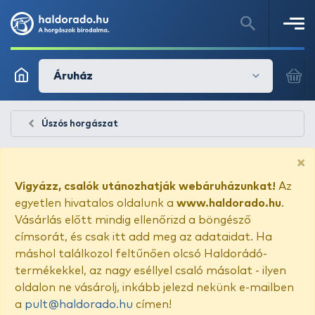
Áruház
Úszós horgászat
×
Vigyázz, csalók utánozhatják webáruházunkat!
Az
egyetlen hivatalos oldalunk a
www.haldorado.hu
.
Vásárlás előtt mindig ellenőrizd a böngésző
címsorát, és csak itt add meg az adataidat. Ha
máshol találkozol feltűnően olcsó Haldorádó-
termékekkel, az nagy eséllyel csaló másolat - ilyen
oldalon ne vásárolj, inkább jelezd nekünk e-mailben
a
pult@haldorado.hu
címen!