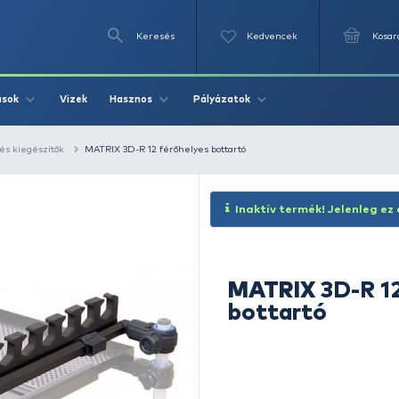
Keresés
Videók
Vizek
Írások
Hasznos
Pályázat
RIX versenyláda és kiegészítők
MATRIX 3D-R 12 férőhelyes bottar