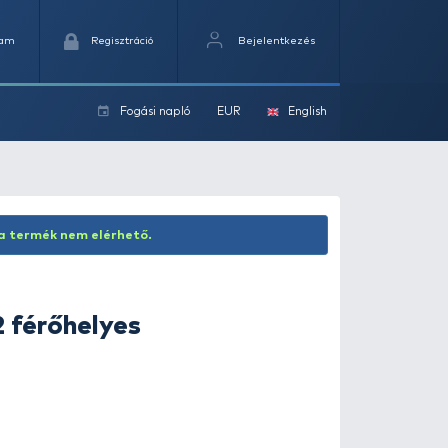
Kedvencek
Kosaram
Regisztráció
Fogási na
ok
tó
Inaktív termék! Jelenleg ez a termék nem elérhető.
MATRIX
3D-R 12 férőhelyes
bottartó