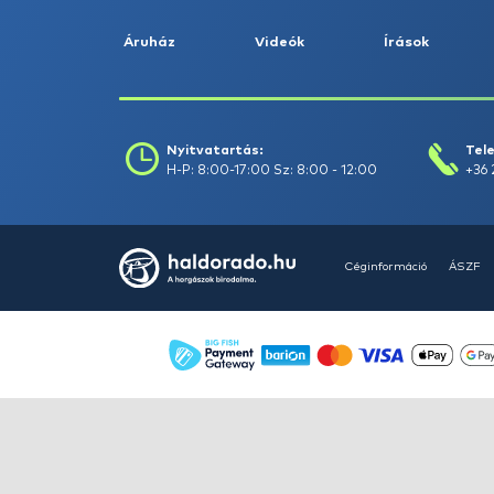
Ajánlatot kérek
Áruház
Videók
Í