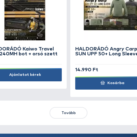
KIEMELT AJÁNLATOK
KIÁRUSÍTÁS
+15
Ft
HALDORÁDÓ Kaiwo Travel
HA
Spin 240MH bot + orsó szett
SU