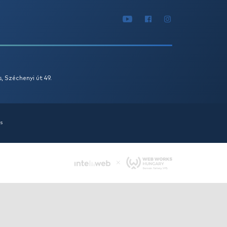
.990 Ft
9.990 Ft
Kosárba
ás