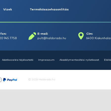
14
Ajánlatot kérek
Tovább
rások
Vizek
Termékösszehasonlít