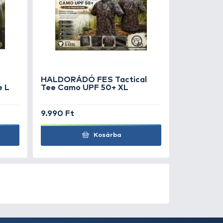
0
+100
Ft
LDORÁDÓ Angry Carp
HALDORÁDÓ
N UPF 50+ Long Sleeve L
Tee Camo U