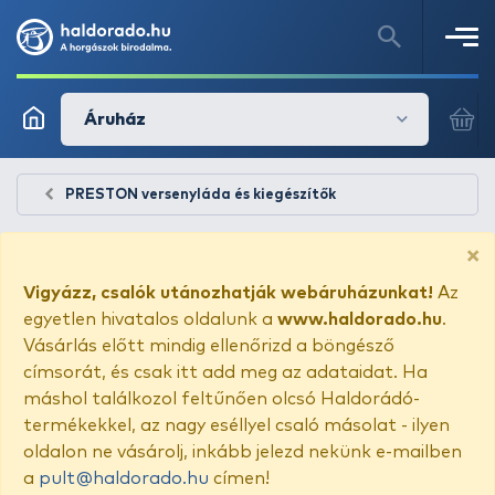
Áruház
PRESTON versenyláda és kiegészítők
×
Vigyázz, csalók utánozhatják webáruházunkat!
Az
egyetlen hivatalos oldalunk a
www.haldorado.hu
.
Vásárlás előtt mindig ellenőrizd a böngésző
címsorát, és csak itt add meg az adataidat. Ha
máshol találkozol feltűnően olcsó Haldorádó-
termékekkel, az nagy eséllyel csaló másolat - ilyen
oldalon ne vásárolj, inkább jelezd nekünk e-mailben
a
pult@haldorado.hu
címen!