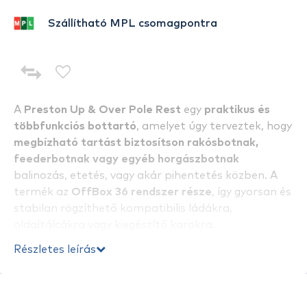
Szállítható MPL csomagpontra
A
Preston Up & Over Pole Rest
egy
praktikus és
többfunkciós bottartó
, amelyet úgy terveztek, hogy
megbízható tartást biztosítson rakósbotnak,
feederbotnak vagy egyéb horgászbotnak
balinozás, etetés, vagy akár pihentetés közben. A
termék az
OffBox 36 rendszer része
, így gyorsan és
stabilan rögzíthető kompatibilis ládákra,
oldaltálcákra vagy kiegészítő karokra.
Részletes leírás
Állítható pozíció és stabil tartás
A „
Up & Over
” kialakítás lehetővé teszi, hogy a
tartót
átívelve, a horgászláda felett helyezd el
, így