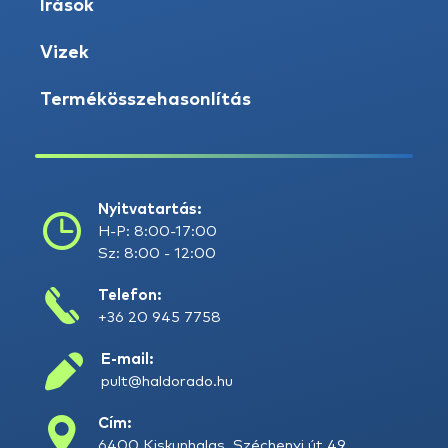
Írások
Vizek
Termékösszehasonlítás
Nyitvatartás:
H-P: 8:00-17:00
Sz: 8:00 - 12:00
Telefon:
+36 20 945 7758
E-mail:
pult@haldorado.hu
Cím:
6400 Kiskunhalas, Széchenyi út 49.