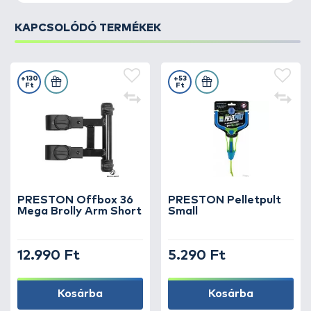
KAPCSOLÓDÓ TERMÉKEK
+130
+53
Ft
Ft
PRESTON Offbox 36
PRESTON Pelletpult
Mega Brolly Arm Short
Small
12.990 Ft
5.290 Ft
Kosárba
Kosárba