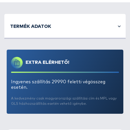
kényelmes hozzáférést biztosít, miközben
nem
zavarja a mozgást
. A stabil szerkezet megbízható
alátámasztást nyújt bármilyen szögben.
TERMÉK ADATOK
EXTRA ELÉRHETŐ!
Ingyenes szállítás 29990 feletti végösszeg
esetén.
A kedvezmény csak magyarországi szállítási cím és MPL vagy
GLS házhozszállítás esetén vehető igénybe.