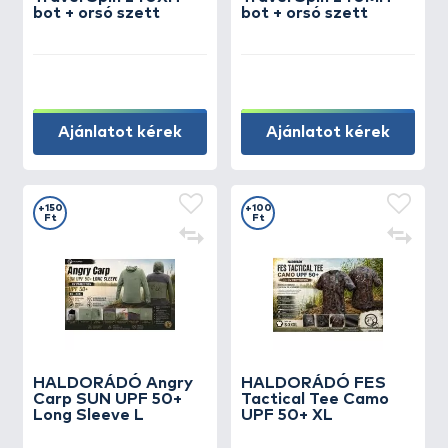
bot + orsó szett
bot + orsó szett
Ajánlatot kérek
Ajánlatot kérek
+150
+100
Ft
Ft
HALDORÁDÓ Angry
HALDORÁDÓ FES
Carp SUN UPF 50+
Tactical Tee Camo
Long Sleeve L
UPF 50+ XL