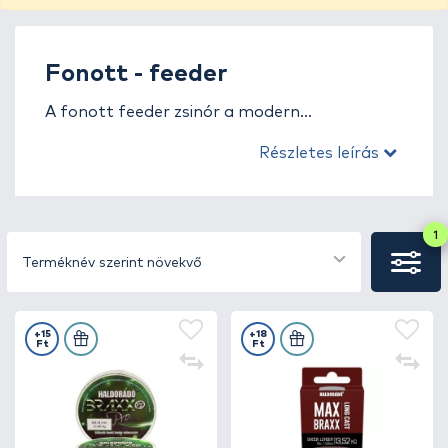
Fonott - feeder
A fonott feeder zsinór a modern
feederhorgászat egyik legfontosabb eleme,
Részletes leírás
amelyet azok a horgászok választanak, akik
számára a pontosság, a kapásjelzés és az
erőtartalék kiemelten fontos. A fonott
zsinórok rendkívül alacsony nyúlása lehetővé
1
teszi, hogy a legfinomabb rezdüléseket is
Terméknév szerint növekvő
azonnal érzékeljük, így a kapás szinte
közvetlenül továbbítódik a spiccig.
+15
+18
Ft
Ft
A fonott feeder zsinórok nagy
szakítószilárdsággal és kopásállósággal
rendelkeznek, így ideálisak nagy távolságú
dobásokhoz és intenzív igénybevételhez. A