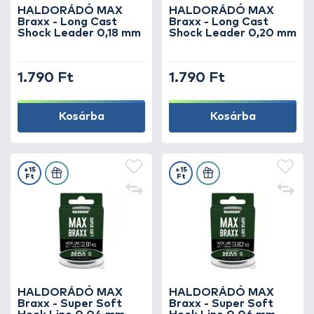
zsinórjai, amelyek garantálják a precizitást, a
HALDORÁDÓ MAX
HALDORÁDÓ MAX
Braxx - Long Cast
Braxx - Long Cast
tartósságot és az azonnali kapásjelzést.
Shock Leader 0,18 mm
Shock Leader 0,20 mm
Válaszd a profi megoldást, és tedd
eredményesebbé horgászataidat a
legmodernebb fonott zsinórokkal!
1.790 Ft
1.790 Ft
Kosárba
Kosárba
+15
+15
Ft
Ft
HALDORÁDÓ MAX
HALDORÁDÓ MAX
Braxx - Super Soft
Braxx - Super Soft