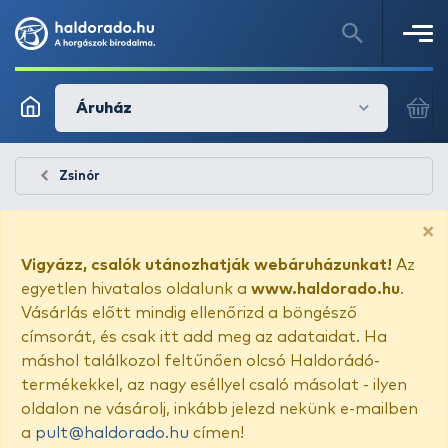
Áruház
Zsinór
×
Vigyázz, csalók utánozhatják webáruházunkat!
Az
egyetlen hivatalos oldalunk a
www.haldorado.hu
.
Vásárlás előtt mindig ellenőrizd a böngésző
címsorát, és csak itt add meg az adataidat. Ha
máshol találkozol feltűnően olcsó Haldorádó-
termékekkel, az nagy eséllyel csaló másolat - ilyen
oldalon ne vásárolj, inkább jelezd nekünk e-mailben
a
pult@haldorado.hu
címen!