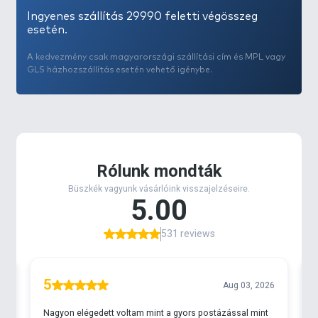
Ingyenes szállítás 29990 feletti végösszeg
esetén.
A kedvezmény csak magyarországi szállítási cím és MPL vagy
GLS házhozszállítás esetén vehető igénybe.