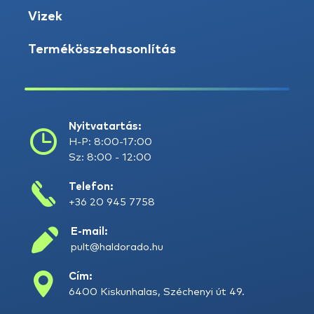
Vizek
Termékösszehasonlítás
Nyitvatartás:
H-P: 8:00-17:00
Sz: 8:00 - 12:00
Telefon:
+36 20 945 7758
E-mail:
pult@haldorado.hu
Cím:
6400 Kiskunhalas, Széchenyi út 49.