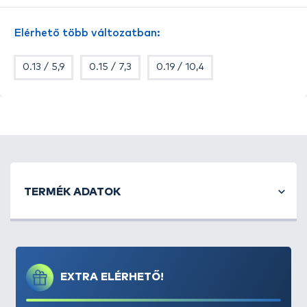
Mérettáblázat:
Elérhető több változatban:
#0,6 - 0,128 mm - 5,9 kg
#0,8 - 0,148 mm - 7,3 kg
0.13 / 5,9
0.15 / 7,3
0.19 / 10,4
#1,0 - 0,165 mm - 9,1 kg
#1,2 - 0,184 mm - 10,4 kg
#1,5 - 0,205 mm - 14,1 kg
#2,0 - 0,235 mm - 16,8 kg
TERMÉK ADATOK
EXTRA ELÉRHETŐ!