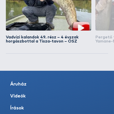
Vadvízi kalandok 49. rész – 4 évszak
Pergető 
horgászbottal a Tisza-tavon – ŐSZ
Yamane-f
Áruház
Videók
Írások