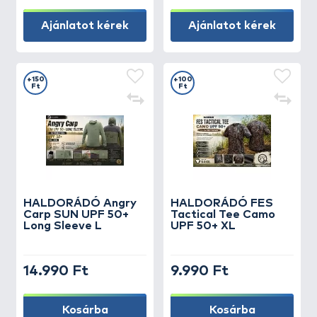
Ajánlatot kérek
Ajánlatot kérek
+150
+100
Ft
Ft
HALDORÁDÓ Angry
HALDORÁDÓ FES
Carp SUN UPF 50+
Tactical Tee Camo
Long Sleeve L
UPF 50+ XL
14.990 Ft
9.990 Ft
Kosárba
Kosárba