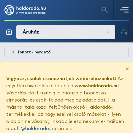
Áruház
fonott - pergető
×
Vigyázz, csalók utánozhatják webáruházunkat!
Az
egyetlen hivatalos oldalunk a
www.haldorado.hu
.
Vásárlás előtt mindig ellenőrizd a böngésző
címsorát, és csak itt add meg az adataidat. Ha
máshol találkozol feltűnően olcsó Haldorádó-
termékekkel, az nagy eséllyel csaló másolat - ilyen
oldalon ne vásárolj, inkább jelezd nekünk e-mailben
a
pult@haldorado.hu
címen!