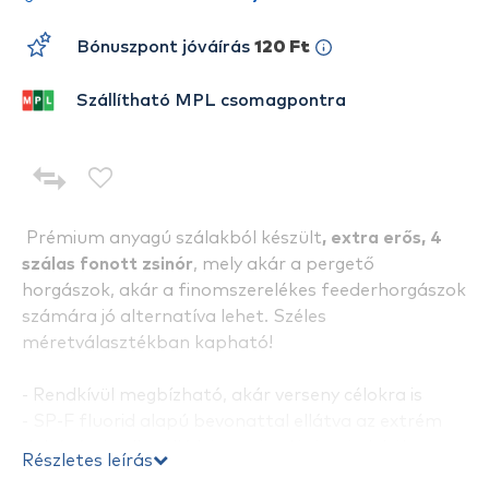
Bónuszpont jóváírás
120 Ft
Szállítható MPL csomagpontra
Prémium anyagú szálakból készült
, extra erős, 4
szálas fonott zsinór
, mely akár a pergető
horgászok, akár a finomszerelékes feederhorgászok
számára jó alternatíva lehet. Széles
méretválasztékban kapható!
- Rendkívül megbízható, akár verseny célokra is
- SP-F fluorid alapú bevonattal ellátva az extrém
dobótáv és ellenálló képesség elérése érdekében
Részletes leírás
- Színe zöld, tökéletes akár tengerre, akár édesvízre