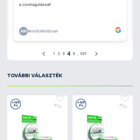
TOVÁBBI VÁLASZTÉK
+120
+120
Ft
Ft