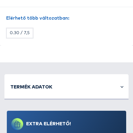
Hazánkban a
bojlis és a feeder horgászok kedvelt
monofil zsinórja
, de a klasszikus fenekező
Elérhető több változatban:
horgászatban is kiemelkedően népszerű termékről
van szó. Kopásállósága és megbízhatósága már-
0.30 / 7,5
már legendás.
Tulajdonságok:
-
Átmérő: 0,345 mm
-
Kiszerelés: 1000 méter
-
Szakítószilárdság: 8,5 kg
TERMÉK ADATOK
EXTRA ELÉRHETŐ!