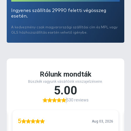
Ingyenes szállítás 29990 feletti végösszeg
esetén.
A kedvezmény csak magyarországi szállítási cím és MPL vagy
GLS házhozszállítás esetén vehető igénybe.