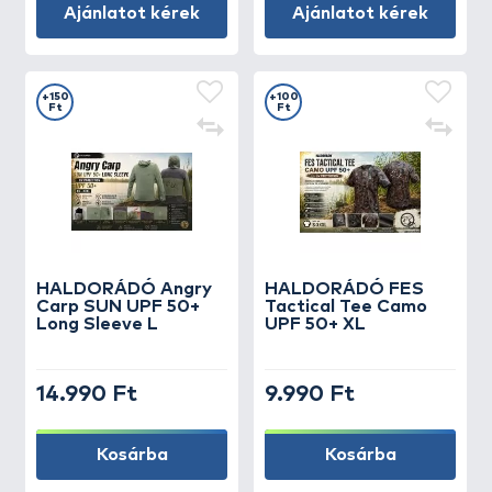
Ajánlatot kérek
Ajánlatot kérek
+150
+100
Ft
Ft
HALDORÁDÓ Angry
HALDORÁDÓ FES
Carp SUN UPF 50+
Tactical Tee Camo
Long Sleeve L
UPF 50+ XL
14.990 Ft
9.990 Ft
Kosárba
Kosárba