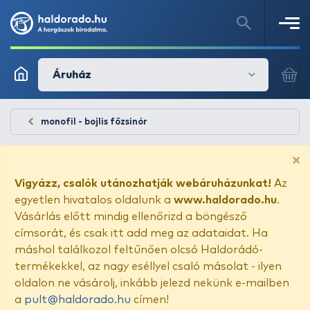
Áruház
monofil - bojlis főzsinór
×
Vigyázz, csalók utánozhatják webáruházunkat!
Az
egyetlen hivatalos oldalunk a
www.haldorado.hu
.
Vásárlás előtt mindig ellenőrizd a böngésző
címsorát, és csak itt add meg az adataidat. Ha
máshol találkozol feltűnően olcsó Haldorádó-
termékekkel, az nagy eséllyel csaló másolat - ilyen
oldalon ne vásárolj, inkább jelezd nekünk e-mailben
a
pult@haldorado.hu
címen!