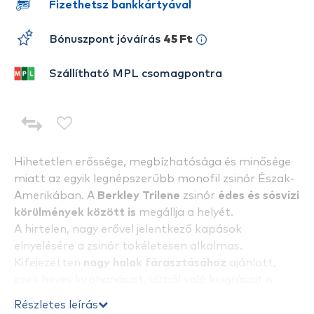
Fizethetsz bankkártyával
Bónuszpont jóváírás
45 Ft
Szállítható MPL csomagpontra
Hihetetlen erőssége, megbízhatósága és minősége
miatt az egyik legnépszerűbb monofil zsinór Észak-
Amerikában. A
Berkley Trilene
zsinór
édes és sósvízi
körülmények között is
megállja a helyét.
A hirtelen, nagy erővel jelentkező kapások
elnyelésére a zsinór tökéletesen alkalmas.
Kifejezetten
nagy halak fárasztásához
ajánlott,
ezek heves kirohanásait, vízből való kiugrásait is
remekül viseli. Kiemelkedően
jó ár-érték aránya
Részletes leírás
miatt verhetetlen a nagy tekercs.