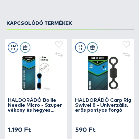
KAPCSOLÓDÓ TERMÉKEK
+12
+6
Ft
Ft
HALDORÁDÓ Boilie
HALDORÁDÓ Carp Rig
Needle Micro - Szuper
Swivel 8 - Univerzális,
vékony és hegyes
erős pontyos forgó
lándzsás fűzőtű
1.190 Ft
590 Ft