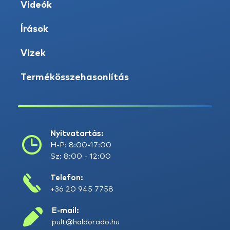
Videók
Írások
Vizek
Termékösszehasonlítás
Nyitvatartás:
H-P: 8:00-17:00
Sz: 8:00 - 12:00
Telefon:
+36 20 945 7758
E-mail:
pult@haldorado.hu