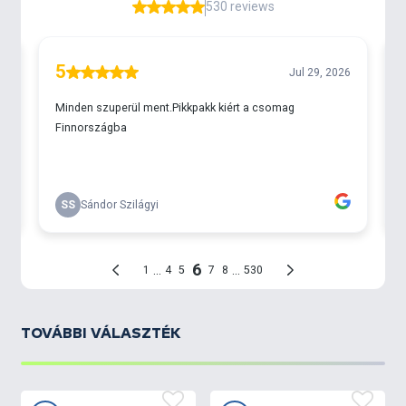
a zsinórnak nagy terhelést kell szó nélkül
elviselnie.
A zsinór alacsony memóriahatása segíti:
a pontos, kontrollált dobásokat,
az egyenletes zsinórképet nagy dobátmérőjű
orsókon,
a megbízható fárasztást extrém terhelésnél
is.
600 m kiszerelés – nagy távolság, nagy
igénybevétel
A 600 méteres kiszerelés kifejezetten nagy
távolságú és nagy terhelésű horgászathoz lett
kialakítva.
Ez a hossz ideális:
TOVÁBBI VÁLASZTÉK
nagy tavakon és bányatavakon,
távoli etetések horgászatához,
többnapos vagy intenzív használathoz,