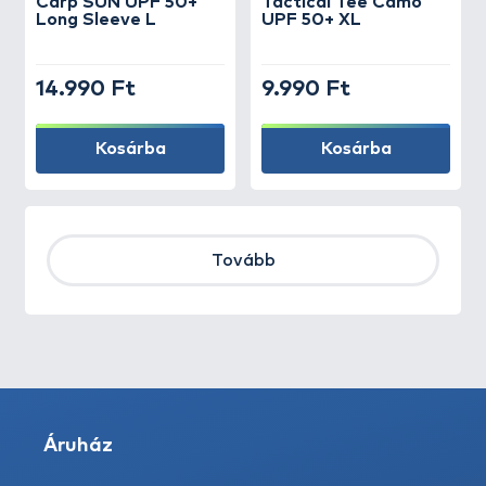
Carp SUN UPF 50+
Tactical Tee Camo
Long Sleeve L
UPF 50+ XL
14.990 Ft
9.990 Ft
Kosárba
Kosárba
Tovább
Áruház