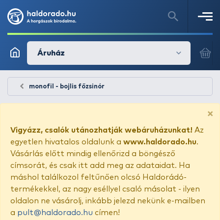
Áruház
monofil - bojlis főzsinór
×
Vigyázz, csalók utánozhatják webáruházunkat!
Az
egyetlen hivatalos oldalunk a
www.haldorado.hu
.
Vásárlás előtt mindig ellenőrizd a böngésző
címsorát, és csak itt add meg az adataidat. Ha
máshol találkozol feltűnően olcsó Haldorádó-
termékekkel, az nagy eséllyel csaló másolat - ilyen
oldalon ne vásárolj, inkább jelezd nekünk e-mailben
a
pult@haldorado.hu
címen!