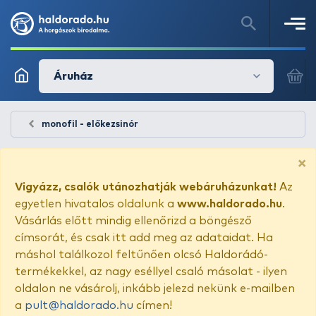
Áruház
monofil - előkezsinór
×
Vigyázz, csalók utánozhatják webáruházunkat!
Az
egyetlen hivatalos oldalunk a
www.haldorado.hu
.
Vásárlás előtt mindig ellenőrizd a böngésző
címsorát, és csak itt add meg az adataidat. Ha
máshol találkozol feltűnően olcsó Haldorádó-
termékekkel, az nagy eséllyel csaló másolat - ilyen
oldalon ne vásárolj, inkább jelezd nekünk e-mailben
a
pult@haldorado.hu
címen!