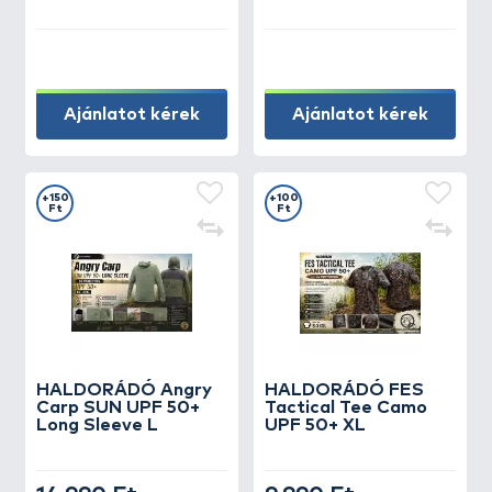
Ajánlatot kérek
Ajánlatot kérek
+150
+100
Ft
Ft
HALDORÁDÓ Angry
HALDORÁDÓ FES
Carp SUN UPF 50+
Tactical Tee Camo
Long Sleeve L
UPF 50+ XL