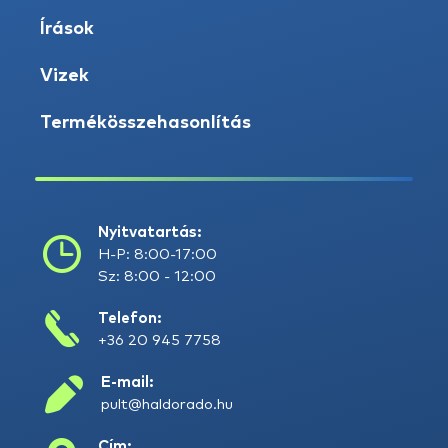
Írások
Vizek
Termékösszehasonlítás
Nyitvatartás:
H-P: 8:00-17:00
Sz: 8:00 - 12:00
Telefon:
+36 20 945 7758
E-mail:
pult@haldorado.hu
Cím: