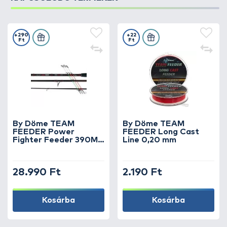
+290
+22
Ft
Ft
By Döme TEAM
By Döme TEAM
FEEDER Power
FEEDER Long Cast
Fighter Feeder 390MH
Line 0,20 mm
horgászbot +
Dobókesztyű ujj
28.990 Ft
2.190 Ft
Kosárba
Kosárba