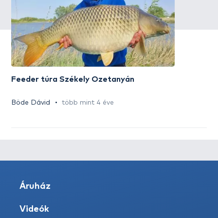
Feeder túra Székely Őzetanyán
Böde Dávid
több mint 4 éve
Áruház
Videók