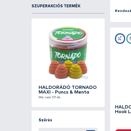
biztosítsa a természetes csali-felk
A modern monofil előkezsinórok ki
csali természetes mozgást végez, a
biztosít.
SZUPERAKCIÓS TERMÉK
A monofil előkezsinórok különböző v
zöld, barna és camo színek segítene
Webshopunkban széles választékban 
finomság és az erő tökéletes egyens