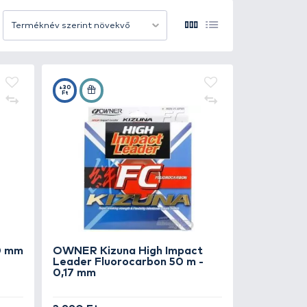
n a halak kirohanásának és a terep viszontagságainak.
 optimális rugalmassággal rendelkeznek. Lágy szerkezet
ben. Az alacsony nyúlás pedig stabil horogtartást és po
12 termék/oldal
Terméknév szerint növek
alálhatja a célhalhoz és a horgászhelyhez leginkább illő
tti környezetbe, ezáltal természetes és láthatatlan prez
ek garantálják a megbízhatóságot, a tartósságot és a pr
+30
Ft