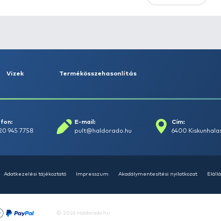
Első
Előző
ÚJ TERMÉKEK
TOP TERMÉKEK
KIEME