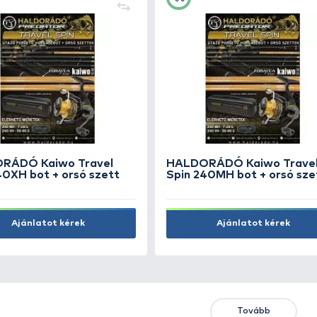
OWNER Kizuna High Impact
OWN
Leader Mono Clear 50 m - 0,62
Lea
mm
0,7
3.490 Ft
3.4
Kosárba