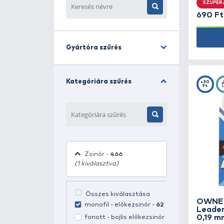
HALDORÁDÓ TORNADO
MAXI - Puncs & Menta
Már csak 137 db
Szűrés
Gyártóra szűrés
Kategóriára szűrés