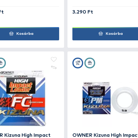
OWNER Kizuna High Impact
OWN
Leader Fluorocarbon 50 m -
Lead
0,19 mm
0,2
2.990 Ft
3.29