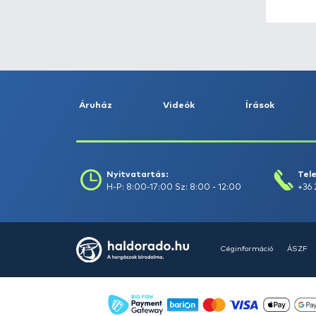
Horgászbot -
362
Horgászcsónak -
19
Horgászorsó -
154
Horog -
719
Kapásjelző -
87
Kert és tóápolás -
10