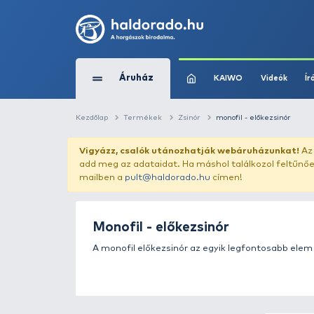
Áruház
KAIWO
Kezdőlap
Termékek
Zsinór
monofil -
Vigyázz, csalók utánozhatják webár
add meg az adataidat. Ha máshol találk
mailben a
pult@haldorado.hu
címen!
Monofil - előkezsinór
A monofil előkezsinór az egyik leg