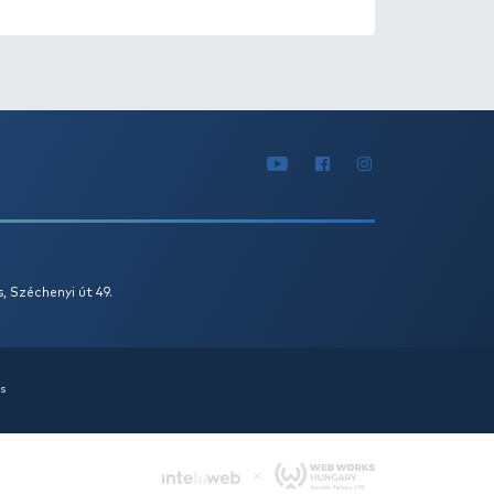
1
2
3
...
LT AJÁNLATOK
KIÁRUSÍTÁS
+150
Ft