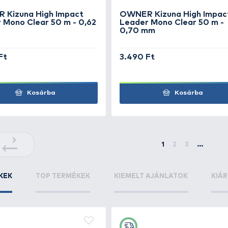
Leader Fluorocarbon 50 m -
Lea
0,41 mm
mm
5.590 Ft
3.4
Kosárba
+35
+35
Ft
Ft