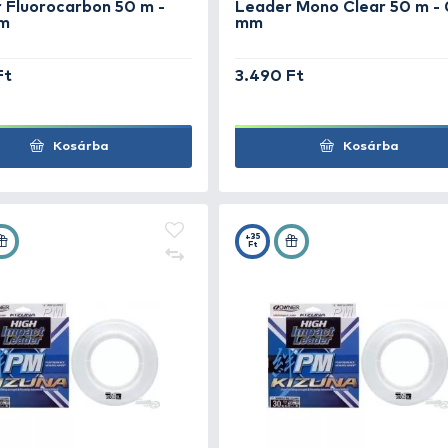
Kosárba
+56
+35
Ft
Ft
OWNER Kizuna High Impact
OWN