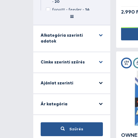
Kategóriára szűrés
Zsinór -
466
(
1
kiválasztva)
Összes kiválasztása
monofil - előkezsinór -
62
fonott - bojlis előkezsinór
-
20
fonott - feeder -
16
fonott - harcsázó -
35
fonott - pergető -
113