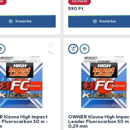
HALDORÁDÓ Method Mono
HA
Hook Line 50 m - 0,12 mm
SZUPER ÁR
SZU
690 Ft
590
Kosárba
+30
+33
Ft
Ft