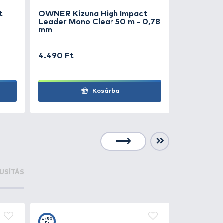
der Mono Clear 50 m - 0,47
Leader Mono 
mm
90 Ft
3.490 Ft
Kosárba
+45
Ft