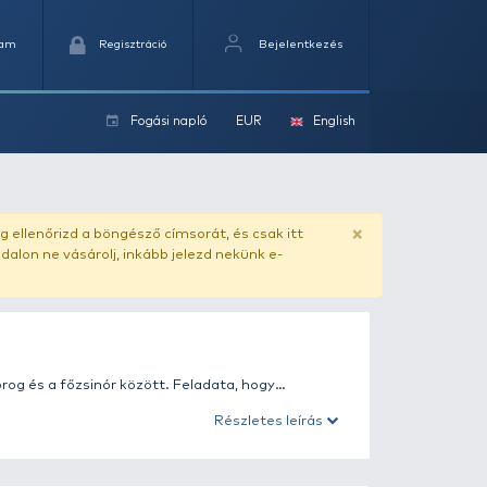
Kedvencek
Kosaram
Regisztráció
Fogási na
ok
ado.hu
. Vásárlás előtt mindig ellenőrizd a böngésző címs
yel csaló másolat - ilyen oldalon ne vásárolj, inkább jel
len kapcsolatot teremt a horog és a főzsinór között. Fe