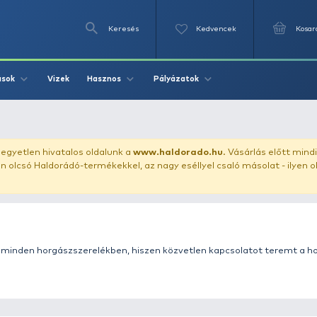
Keresés
Videók
Vizek
Írások
Hasznos
Pályázat
 előkezsinór
uházunkat!
Az egyetlen hivatalos oldalunk a
www.haldor
ozol feltűnően olcsó Haldorádó-termékekkel, az nagy eséll
fontosabb elem minden horgászszerelékben, hiszen közvet