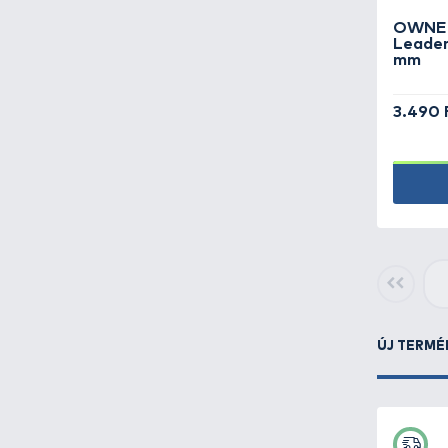
Adalék, aroma -
185
Szűrők törlése
Ajándéktárgyak -
71
Bottartó, rod pod -
164
Camping termékek -
186
Haldorádó
Katalógus
Csali -
78
Megjelent a Haldorádó 2026
termékkatalógus, lapozz bele!