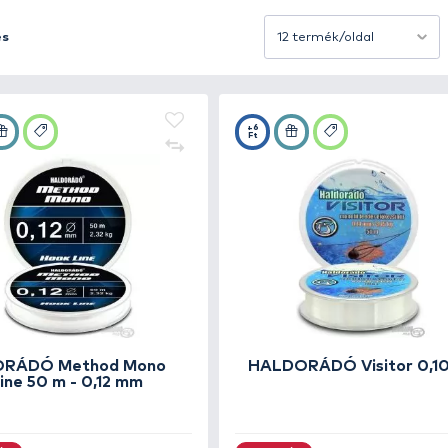
ínálást, miközben elég erős marad ahhoz, hogy ellenálljo
emelkedő kopásállósággal, nagy szakítószilárdsággal és
mi különösen fontos az óvatosan táplálkozó halak eseté
Rendezés
astagságban és színben kaphatók, így minden horgász megt
k abban, hogy a zsinór tökéletesen beleolvadjon a víz ala
találod a legjobb márkák monofil előkezsinórjait, amely
úlyát – mert a sikeres horgászat az előkén múlik!
+7
+6
Ft
Ft