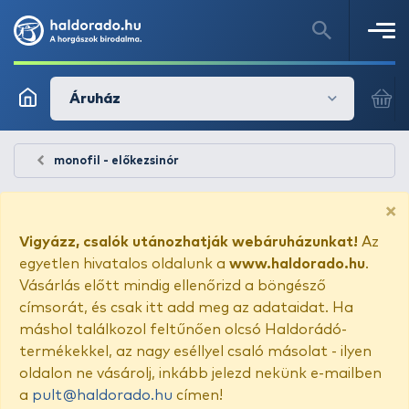
Áruház
monofil - előkezsinór
×
Vigyázz, csalók utánozhatják webáruházunkat!
Az
egyetlen hivatalos oldalunk a
www.haldorado.hu
.
Vásárlás előtt mindig ellenőrizd a böngésző
címsorát, és csak itt add meg az adataidat. Ha
máshol találkozol feltűnően olcsó Haldorádó-
termékekkel, az nagy eséllyel csaló másolat - ilyen
oldalon ne vásárolj, inkább jelezd nekünk e-mailben
a
pult@haldorado.hu
címen!