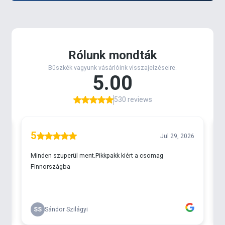
erős copolymer horgászzsinór, ami kiválóan süllyed
és egyaránt alkalmas rakós botos, egyéb úszós,
illetve feederes előkék készítéséhez.
Jó
kopásállóság és garantáltan méretpontos, valós
szakítószilárdság
jellemzi.