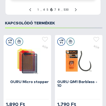
KAPCSOLÓDÓ TERMÉKEK
+19
+18
Ft
Ft
GURU Micro stopper
GURU QM1 Barbless -
10
1.890 Ft
1.790 Ft