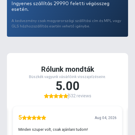
Ingyenes szállítás 29990 feletti végösszeg
esetén.
A kedvezmény csak magyarországi szállítási cím és MPL vagy
GLS házhozszállítás esetén vehető igénybe.