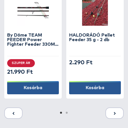
By Döme TEAM
HALDORÁDÓ Pellet
FEEDER Power
Feeder 35 g - 2 db
Fighter Feeder 330M
horgászbot +
Dobókesztyű ujj
2.290 Ft
SZUPER ÁR
21.990 Ft
Kosárba
Kosárba