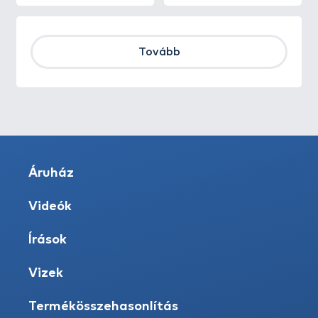
Tovább
Áruház
Videók
Írások
Vizek
Termékösszehasonlítás