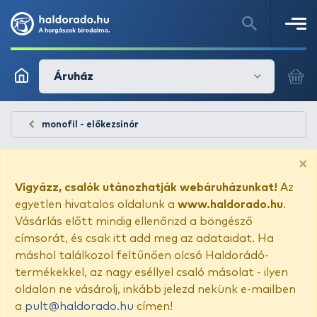
Áruház
monofil - előkezsinór
×
Vigyázz, csalók utánozhatják webáruházunkat!
Az
egyetlen hivatalos oldalunk a
www.haldorado.hu
.
Vásárlás előtt mindig ellenőrizd a böngésző
címsorát, és csak itt add meg az adataidat. Ha
máshol találkozol feltűnően olcsó Haldorádó-
termékekkel, az nagy eséllyel csaló másolat - ilyen
oldalon ne vásárolj, inkább jelezd nekünk e-mailben
a
pult@haldorado.hu
címen!