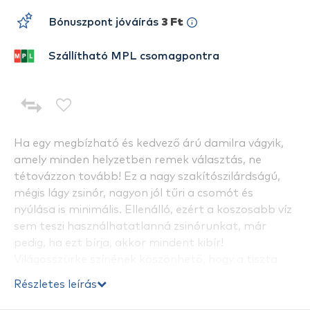
Bónuszpont jóváírás
3 Ft
Szállítható MPL csomagpontra
Ha egy megbízható és kedvező árú damilra vágyik,
amely minden helyzetben remek választás, ne
tétovázzon tovább! Ez a nagy szakítószilárdságú,
mégis lágy zsinór, nagyon jól tűri a csomót és
nyúlása is minimális. Ellenálló, ezért a koszosabb víz
sem teszi használhatatlanná zsinórunkat, már
pedig, ha ezt bírja, akkor mindent kibír!
Világosszürke színének köszönhető, hogy a tiszta
vízben is láthatatlan marad. 100 méteres
Részletes leírás
kiszerelésben kapható.