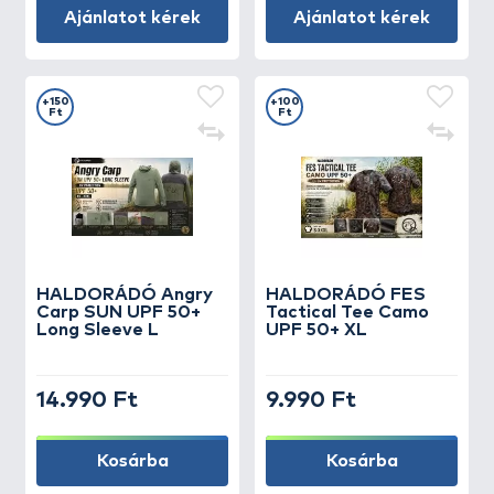
Ajánlatot kérek
Ajánlatot kérek
+150
+100
Ft
Ft
HALDORÁDÓ Angry
HALDORÁDÓ FES
Carp SUN UPF 50+
Tactical Tee Camo
Long Sleeve L
UPF 50+ XL
14.990 Ft
9.990 Ft
Kosárba
Kosárba