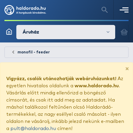
Áruház
monofil - feeder
×
Vigyázz, csalók utánozhatják webáruházunkat!
Az
egyetlen hivatalos oldalunk a
www.haldorado.hu
.
Vásárlás előtt mindig ellenőrizd a böngésző
címsorát, és csak itt add meg az adataidat. Ha
máshol találkozol feltűnően olcsó Haldorádó-
termékekkel, az nagy eséllyel csaló másolat - ilyen
oldalon ne vásárolj, inkább jelezd nekünk e-mailben
a
pult@haldorado.hu
címen!