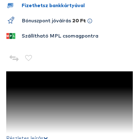
Fizethetsz bankkártyával
Bónuszpont jóváírás
20 Ft
Szállítható MPL csomagpontra
Részletes leírás