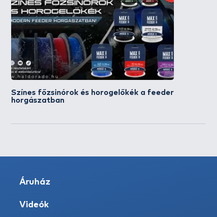
Színes főzsinórok és horogelőkék a feeder
horgászatban
Áruház
Videók