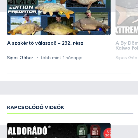
A szakértő válaszol! – 232. rész
A By Dö
Kaiwo fo
felhaszná
Sipos Gábor
több mint 1 hónapja
Sipos Gáb
KAPCSOLÓDÓ VIDEÓK