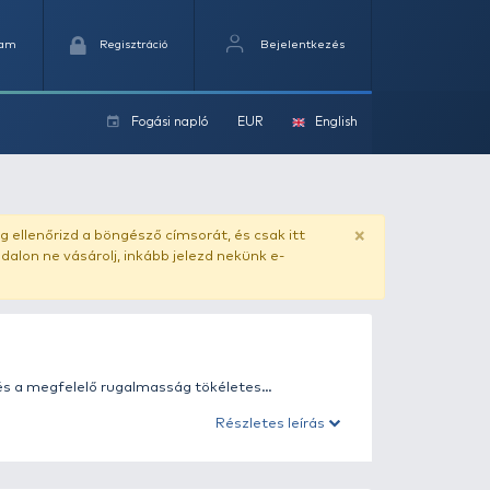
Kedvencek
Kosaram
Regisztráció
Fogási na
ok
ado.hu
. Vásárlás előtt mindig ellenőrizd a böngésző címs
yel csaló másolat - ilyen oldalon ne vásárolj, inkább jel
pontosság, a megbízhatóság és a megfelelő rugalmasság 