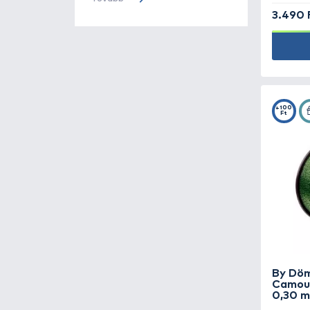
Ajándéktárgyak -
71
Szűrők törlése
Bottartó, rod pod -
158
Camping termékek -
182
Csali -
78
Haldorádó
Katalógus
Doboz, horgászláda -
96
Megjelent a Haldorádó 2026
termékkatalógus, lapozz bele!
Etetőanyag, bojli, pellet
Tovább