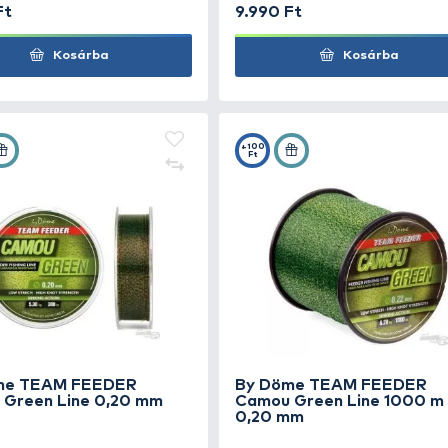
By Döme TEAM FEEDER
By 
Camou Blue Line 1000 m - 0,30
Camo
mm
mm
9.990 Ft
9.99
Kosárba