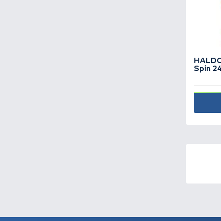
Horgászcsónak -
19
Horgászorsó -
153
Horog -
712
Kapásjelző -
87
Kert és tóápolás -
10
Kiegészítő, kellék -
168