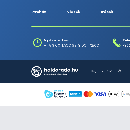
Könyv -
4
Ólom -
232
Pontyhorgászat -
499
Ragadozó halak
horgászata -
1296
Ruházat -
419
Szett -
10