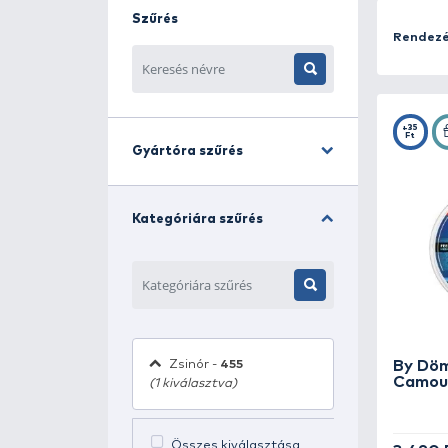
egyensúlyát kínálja. A feederhorgás
feeder zsinór pedig mindezt tökélete
A feeder zsinórok alacsony nyúlású,
kirohanásait. Kiváló kopásállóságuk
Szűrés
A süllyedő kivitelű monofil feeder z
Többféle színben (barna, zöld, camo
Webshopunkban széles választékban e
megoldást – és hozd ki a maximum
Gyártóra szűrés
Kategóriára szűrés