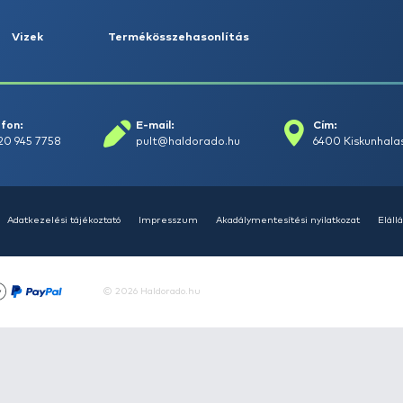
HALDORÁDÓ Kaiwo Travel
HAL
Spin 240XH bot + orsó szett
Spin