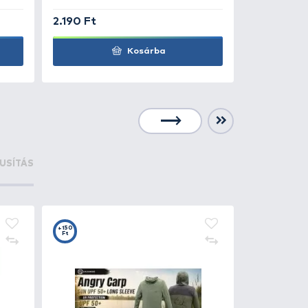
0 Ft
9.990 Ft
Kosárba
+22
Ft