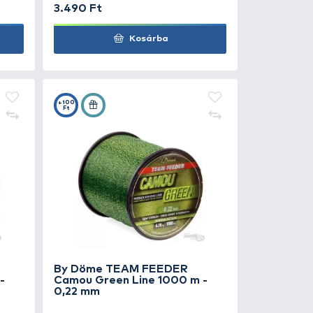
Döme TEAM FEEDER
By Döme TE
u Blue Line 1000 m - 0,35
Camou Brown
0 Ft
3.490 Ft
Kosárba