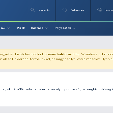
Keresés
Videók
Vizek
Írások
Hasznos
Pályázat
 feeder
uházunkat!
Az egyetlen hivatalos oldalunk a
www.haldor
ozol feltűnően olcsó Haldorádó-termékekkel, az nagy eséll
feederhorgászat egyik nélkülözhetetlen eleme, amely a 