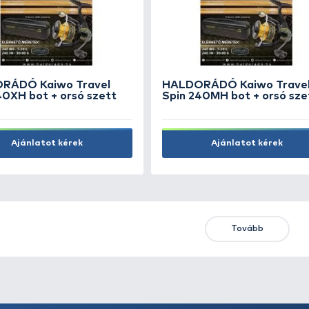
By Döme TEAM FEEDER
By 
Camou Green Line 1000 m -
Cam
0,30 mm
0,3
9.990 Ft
9.99
Kosárba
Első
Előző
ÚJ TERMÉKEK
TOP TERMÉKEK
KIEME