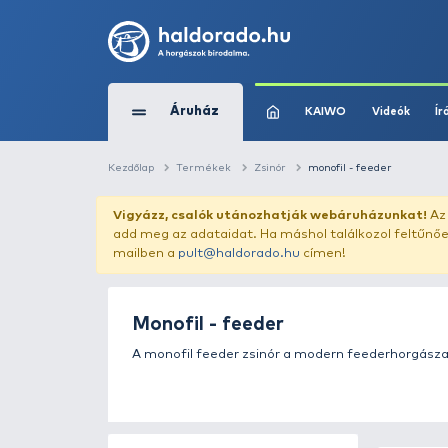
Áruház
KAIWO
Kezdőlap
Termékek
Zsinór
monofil -
Vigyázz, csalók utánozhatják webár
add meg az adataidat. Ha máshol találk
mailben a
pult@haldorado.hu
címen!
Monofil - feeder
A monofil feeder zsinór a modern 