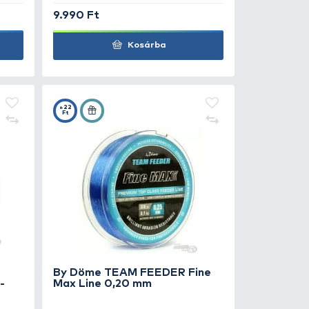
+100
Ft
Döme TEAM FEEDER
By Döme TE
ou Green Line 1000 m -
Camou Green
0 mm
0,22 mm