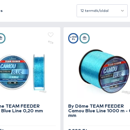
zat során a zsinórnak egyszerre kell biztosítania a pont
sen teljesíti.
 mégis rugalmas anyagból készülnek, ami lehetővé teszi, 
nak köszönhetően bírják a nehezebb terepeket is, legyen
Rendezés
sinórok stabilan fekszenek a mederfenéken, ezáltal biztos
, áttetsző) elérhetők, hogy a horgász minden körülményh
lérhetők a legjobb márkák monofil feeder zsinórjai, ame
ot minden feederes horgászatból!
+35
+100
Ft
Ft