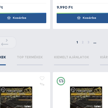
3.490 Ft
9.99
Kosárba
+100
+100
Ft
Ft