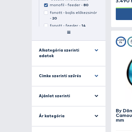
Kategóriára szűrés
Zsinór -
455
(
1
kiválasztva)
Összes kiválasztása
monofil - feeder -
80
fonott - bojlis előkezsinór
-
20
fonott - feeder -
14
fonott - harcsázó -
35
fonott - pergető -
113
fonott - spod & marker -
6
Alkategória szerinti