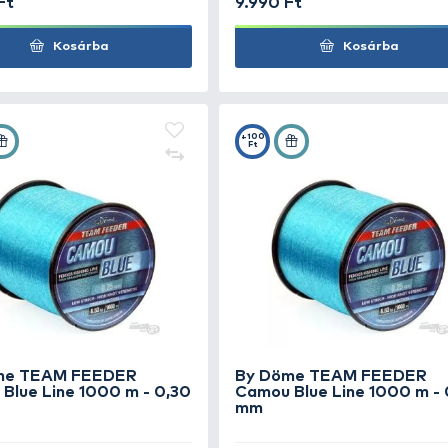
By Döme TEAM FEEDER
By 
Camou Blue Line 0,20 mm
Cam
mm
3.490 Ft
9.99
Kosárba
+100
+100
Ft
Ft