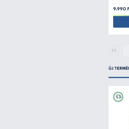
-
656
Feeder horgászat -
477
Halradar, víz alatti
kamera -
9
Haltartó, merítő,
pontymatrac -
153
Horgászbot -
356