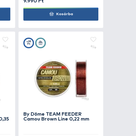
Döme TEAM FEEDER
By Döme TE
ou Blue Line 1000 m - 0,20
Camou Blue L
mm
0 Ft
9.990 Ft
Kosárba
+35
Ft