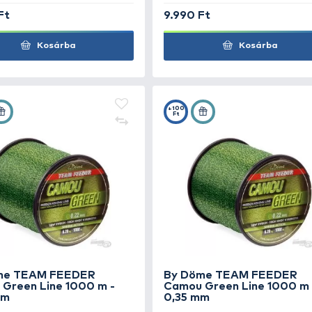
+35
+100
Ft
Ft
By Döme TEAM FEEDER
By 
Camou Green Line 0,20 mm
Cam
0,2