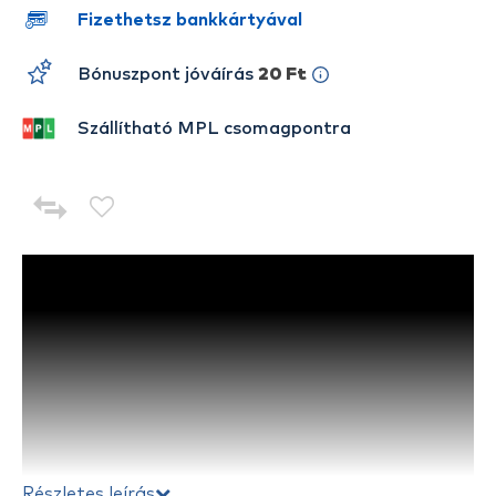
Fizethetsz bankkártyával
Bónuszpont jóváírás
20 Ft
Szállítható MPL csomagpontra
Részletes leírás