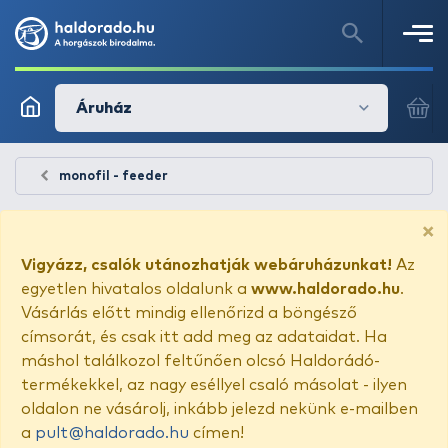
Áruház
monofil - feeder
×
Vigyázz, csalók utánozhatják webáruházunkat!
Az
egyetlen hivatalos oldalunk a
www.haldorado.hu
.
Vásárlás előtt mindig ellenőrizd a böngésző
címsorát, és csak itt add meg az adataidat. Ha
máshol találkozol feltűnően olcsó Haldorádó-
termékekkel, az nagy eséllyel csaló másolat - ilyen
oldalon ne vásárolj, inkább jelezd nekünk e-mailben
a
pult@haldorado.hu
címen!