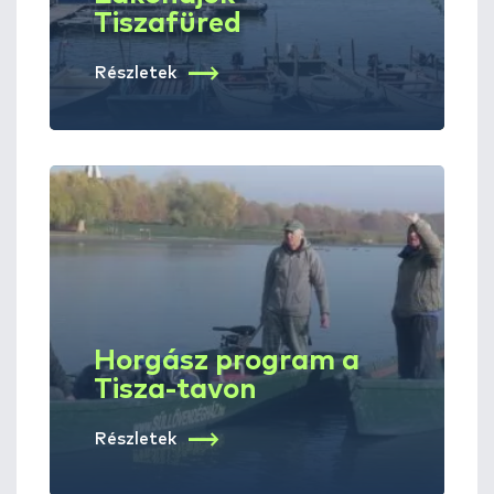
Tiszafüred
Részletek
Horgász program a
Tisza-tavon
Részletek