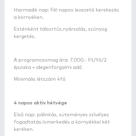
Harmadik nap: Fél napos levezető kerekezés
a környéken.
Esténként tábortűz,nyársalás, szúnyog
kergetés.
A programcsomag ára: 7.000.- Ft/fő/2
éjszaka + idegenforgalmi adó
Minimális létszám 4fő
4 napos aktív hétvége
Első nap: pálinkás, süteményes szívélyes
fogadtatás.Ismerkedés a környékkel két
keréken.