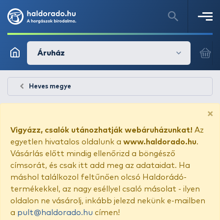
Áruház
Heves megye
×
Vigyázz, csalók utánozhatják webáruházunkat!
Az
egyetlen hivatalos oldalunk a
www.haldorado.hu
.
Vásárlás előtt mindig ellenőrizd a böngésző
címsorát, és csak itt add meg az adataidat. Ha
máshol találkozol feltűnően olcsó Haldorádó-
termékekkel, az nagy eséllyel csaló másolat - ilyen
oldalon ne vásárolj, inkább jelezd nekünk e-mailben
a
pult@haldorado.hu
címen!