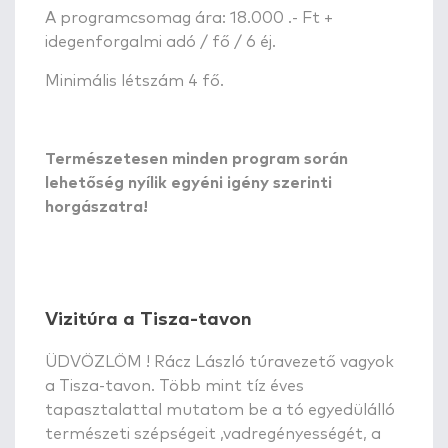
A programcsomag ára: 18.000 .- Ft +
idegenforgalmi adó / fő / 6 éj.
Minimális létszám 4 fő.
Természetesen minden program során
lehetőség nyílik egyéni igény szerinti
horgászatra!
Vizitúra a Tisza-tavon
ÜDVÖZLÖM ! Rácz László túravezető vagyok
a Tisza-tavon. Több mint tíz éves
tapasztalattal mutatom be a tó egyedülálló
természeti szépségeit ,vadregényességét, a