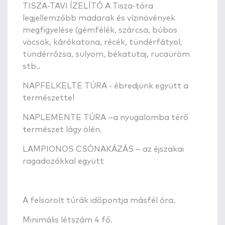
TISZA-TAVI ÍZELÍTŐ A Tisza-tóra
legjellemzőbb madarak és vízinövények
megfigyelése (gémfélék, szárcsa, búbos
vöcsök, kárókatona, récék, tündérfátyol,
tündérrózsa, sulyom, békatutaj, rucaüröm
stb..
NAPFELKELTE TÚRA - ébredjünk együtt a
természettel
NAPLEMENTE TÚRA –a nyugalomba térő
természet lágy ölén.
LAMPIONOS CSÓNAKÁZÁS – az éjszakai
ragadozókkal együtt
A felsorolt túrák időpontja másfél óra.
Minimális létszám 4 fő.