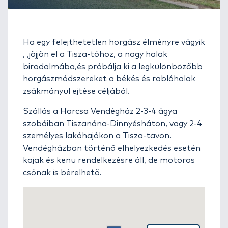
Ha egy felejthetetlen horgász élményre vágyik
, ,jöjjön el a Tisza-tóhoz, a nagy halak
birodalmába,és próbálja ki a legkülönbözőbb
horgászmódszereket a békés és rablóhalak
zsákmányul ejtése céljából.
Szállás a Harcsa Vendégház 2-3-4 ágya
szobáiban Tiszanána-Dinnyésháton, vagy 2-4
személyes lakóhajókon a Tisza-tavon.
Vendégházban történő elhelyezkedés esetén
kajak és kenu rendelkezésre áll, de motoros
csónak is bérelhető.