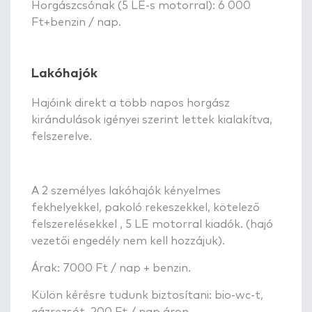
Horgászcsónak (5 LE-s motorral): 6 000
Ft+benzin / nap.
Lakóhajók
Hajóink direkt a több napos horgász
kirándulások igényei szerint lettek kialakítva,
felszerelve.
A 2 személyes lakóhajók kényelmes
fekhelyekkel, pakoló rekeszekkel, kötelező
felszerelésekkel , 5 LE motorral kiadók. (hajó
vezetői engedély nem kell hozzájuk).
Árak: 7000 Ft / nap + benzin.
Külön kérésre tudunk biztosítani: bio-wc-t,
gázrezsót 200 Ft / nap áron.