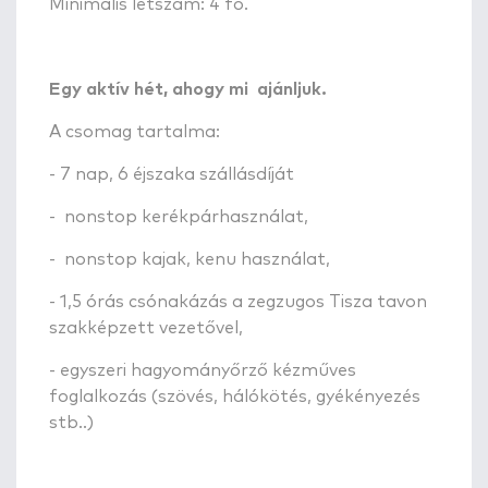
Minimális létszám: 4 fő.
Egy aktív hét, ahogy mi ajánljuk.
A csomag tartalma:
- 7 nap, 6 éjszaka szállásdíját
- nonstop kerékpárhasználat,
- nonstop kajak, kenu használat,
- 1,5 órás csónakázás a zegzugos Tisza tavon
szakképzett vezetővel,
- egyszeri hagyományőrző kézműves
foglalkozás (szövés, hálókötés, gyékényezés
stb..)