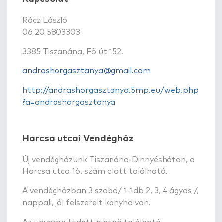
Rácz László
06 20 5803303
3385 Tiszanána, Fő út 152.
andrashorgasztanya@gmail.com
http://andrashorgasztanya.5mp.eu/web.php
?a=andrashorgasztanya
Harcsa utcai Vendégház
Új vendégházunk Tiszanána-Dinnyésháton, a
Harcsa utca 16. szám alatt található.
A vendégházban 3 szoba/ 1-1db 2, 3, 4 ágyas /,
nappali, jól felszerelt konyha van.
Az udvaron fedett pihenő található