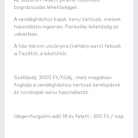
bográcsozási lehetőséggel.
A vendégházhoz kajak, kenu tartozik, melyek
használata ingyenes. Parkolási lehetőség az
udvarban.
A ház három utcányira (néhány perc) fekszik
a Tiszától, a kikötőtől.
Szállásdíj: 3000 Ft/fő/éj , mely magában
foglalja a vendégházhoz tartozó kerékpárok
és túrakajak-kenu használatát .
Idegenforgalmi adó 18 év felett : 300 Ft / nap