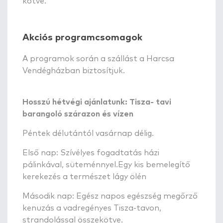
kötve.
Akciós programcsomagok
A programok során a szállást a Harcsa
Vendégházban biztosítjuk.
Hosszú hétvégi ajánlatunk: Tisza- tavi
barangoló szárazon és vízen
Péntek délutántól vasárnap délig.
Első nap: Szívélyes fogadtatás házi
pálinkával, süteménnyel.Egy kis bemelegítő
kerekezés a természet lágy ölén
Második nap: Egész napos egészség megőrző
kenuzás a vadregényes Tisza-tavon,
strandolással összekötve.