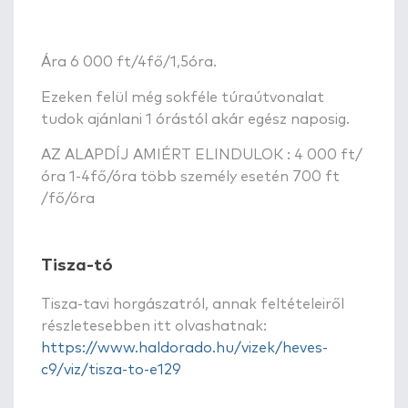
Ára 6 000 ft/4fő/1,5óra.
Ezeken felül még sokféle túraútvonalat
tudok ajánlani 1 órástól akár egész naposig.
AZ ALAPDÍJ AMIÉRT ELINDULOK : 4 000 ft/
óra 1-4fő/óra több személy esetén 700 ft
/fő/óra
Tisza-tó
Tisza-tavi horgászatról, annak feltételeiről
részletesebben itt olvashatnak:
https://www.haldorado.hu/vizek/heves-
c9/viz/tisza-to-e129