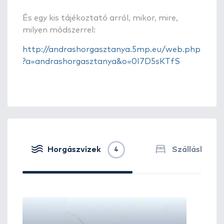
És egy kis tájékoztató arról, mikor, mire,
milyen módszerrel:
http://andrashorgasztanya.5mp.eu/web.php
?a=andrashorgasztanya&o=0I7D5sKTfS
Horgászvizek
Szálláshelye
4