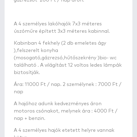
A 4 személyes lakóhajók 7x3 méteres
úszóműre épített 3x3 méteres kabinnal.
Kabinban 4 fekhely (2 db emeletes ágy
),felszerelt konyha
(mosogató,gázrezsó,hűtőszekrény )bio- wc
található . A világítást 12 voltos ledes lámpák
biztosítják.
Ára: 11000 Ft / nap. 2 személynek : 7000 Ft /
nap
A hajóhoz adunk kedvezményes áron
motoros csónakot, melynek ára : 4000 Ft /
nap + benzin.
A 4 személyes hajók etetett helyre vannak