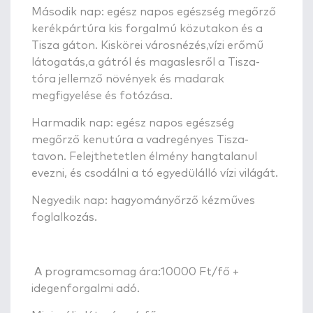
Második nap: egész napos egészség megőrző
kerékpártúra kis forgalmú közutakon és a
Tisza gáton. Kiskörei városnézés,vízi erőmű
látogatás,a gátról és magaslesről a Tisza-
tóra jellemző növények és madarak
megfigyelése és fotózása.
Harmadik nap: egész napos egészség
megőrző kenutúra a vadregényes Tisza-
tavon. Felejthetetlen élmény hangtalanul
evezni, és csodálni a tó egyedülálló vízi világát.
Negyedik nap: hagyományőrző kézműves
foglalkozás.
A programcsomag ára:10000 Ft/fő +
idegenforgalmi adó.