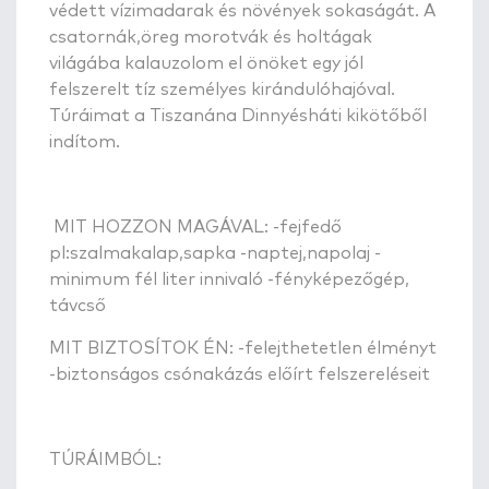
védett vízimadarak és növények sokaságát. A
csatornák,öreg morotvák és holtágak
világába kalauzolom el önöket egy jól
felszerelt tíz személyes kirándulóhajóval.
Túráimat a Tiszanána Dinnyésháti kikötőből
indítom.
MIT HOZZON MAGÁVAL: -fejfedő
pl:szalmakalap,sapka -naptej,napolaj -
minimum fél liter innivaló -fényképezőgép,
távcső
MIT BIZTOSÍTOK ÉN: -felejthetetlen élményt
-biztonságos csónakázás előírt felszereléseit
TÚRÁIMBÓL: