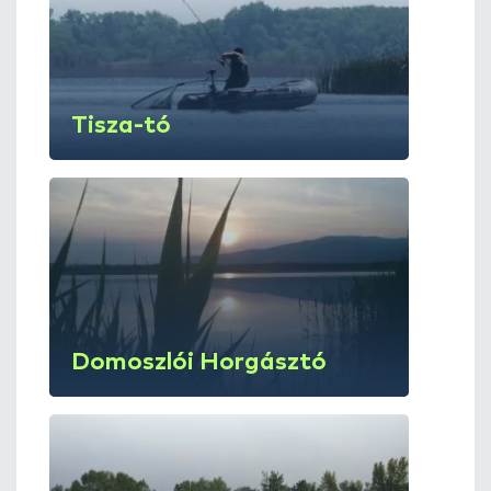
Tisza-tó
Domoszlói Horgásztó