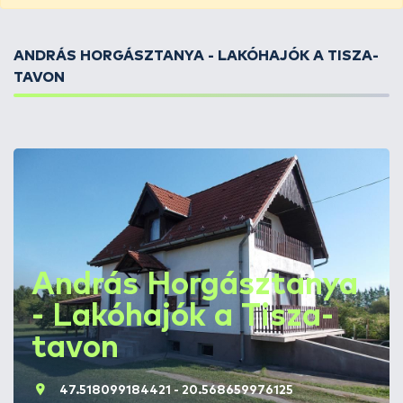
ANDRÁS HORGÁSZTANYA - LAKÓHAJÓK A TISZA-
TAVON
András Horgásztanya
- Lakóhajók a Tisza-
tavon
47.518099184421 - 20.568659976125