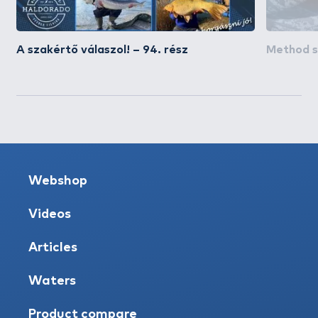
A szakértő válaszol! – 94. rész
Method su
Webshop
Videos
Articles
Waters
Product compare