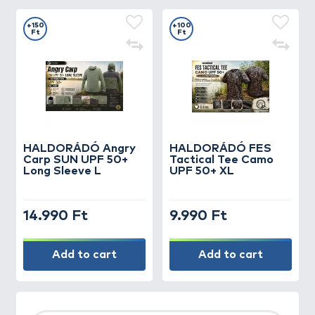
+150
+100
Ft
Ft
HALDORÁDÓ Angry
HALDORÁDÓ FES
Carp SUN UPF 50+
Tactical Tee Camo
Long Sleeve L
UPF 50+ XL
14.990 Ft
9.990 Ft
Add to cart
Add to cart