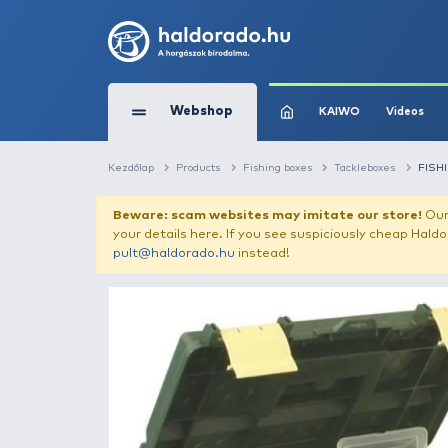
Webshop
KAIW
Kezdőlap
Products
Fishing boxes
Tack
Beware: scam websites may imitate 
your details here. If you see suspicious
pult@haldorado.hu
instead!