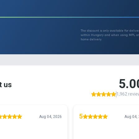
Th
T
r 29990
w
h