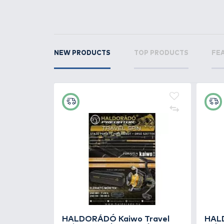
RELATED PRODUCTS
1
+12
Ft
HALDORÁDÓ Jigfej 3/0 - 10 
1.190 Ft
Add to cart