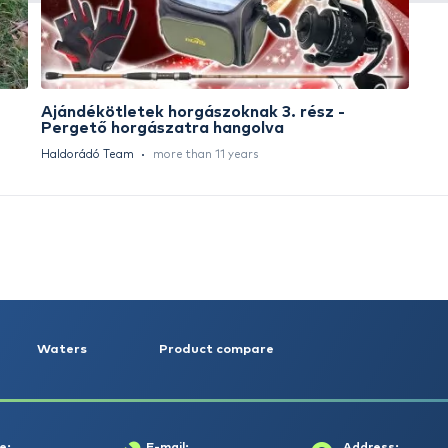
HALDORÁDÓ Kaiwo Travel
HA
Spin 240MH bot + orsó szett
SU
14
Request a quote