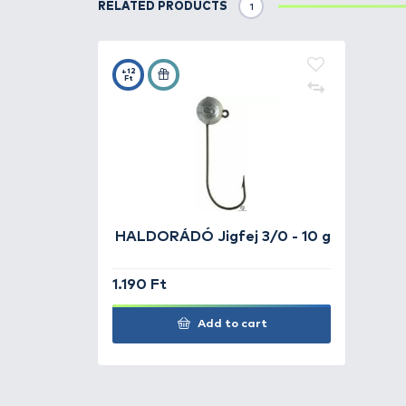
Details
Kifejezetten a pergető horgászo
a forgalomba, amelyet olyan horg
mélységű rekeszekkel ellátott fi
áttekinthető módon tudjuk belehe
található mély rész a darabosabb
rendezett tárolását biztosítja a