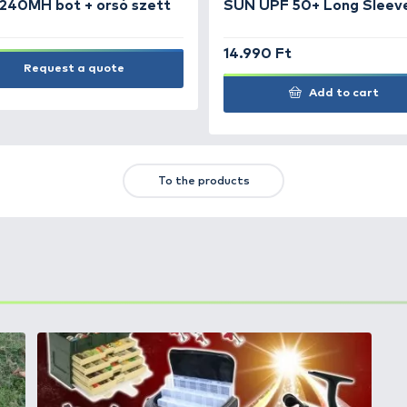
TS
FEATURED OFFERS
OUTLET
+15
Ft