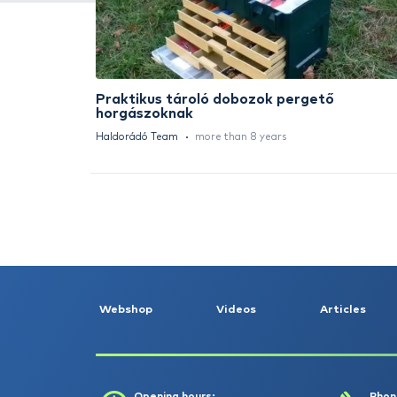
HALDORÁDÓ Kaiwo Travel
Spin 240XH bot + orsó szett
Request a quote