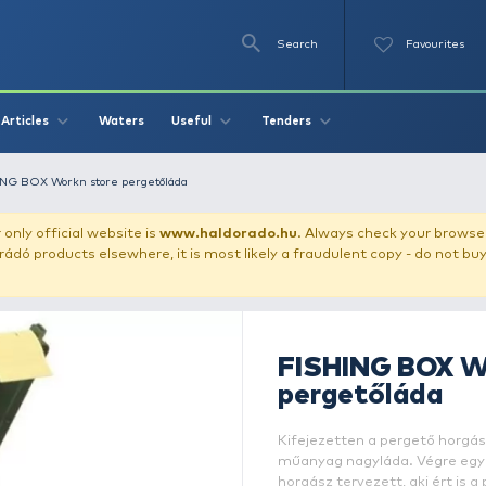
Se
O
Videos
Waters
Articles
Useful
Tend
leboxes
FISHING BOX Workn store pergetőláda
our store!
Our only official website is
www.haldorado.h
ly cheap Haldorádó products elsewhere, it is most likely a