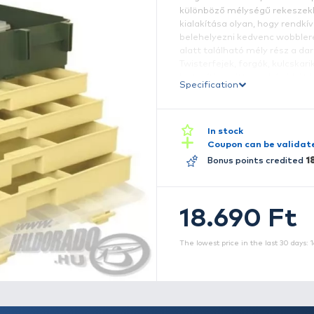
K
m
ho
kü
k
be
al
T
bi
S