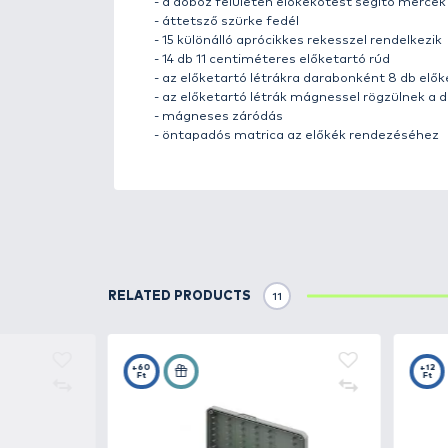
A
Haldorádó
termékek fejleszt
a
praktikum
volt. Igyekszünk a
kényelmüket szolgálják.
2025-ben egy új,
horgászdobozo
tárolását és rendszerezését
.
ötletes megoldásokat ezek a bo
érdekében.
A
Feeder Box
- Feeder aprócikk
szolgál. A doboz mágneses zárral
nyitható rekeszek találhatók. Ez
horgok tárolását szolgáló előke