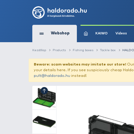
Webshop
KAIW
Kezdőlap
Products
Fishing boxes
Tack
Beware: scam websites may imitate 
your details here. If you see suspicious
pult@haldorado.hu
instead!