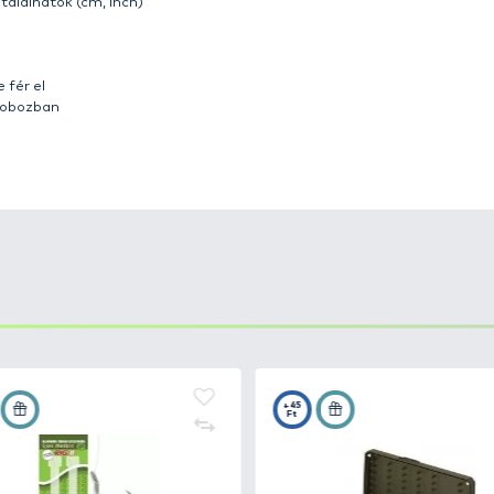
ése során az elsődleges szempont mindig a
funkcionalit
 felhasználóink számára olyan horgászcikkeket készíten
kból álló termékcsalád
kerül forgalomba, melyek
megkö
 Elsősorban a pontyhorgászok és a feeder technikát has
x – ok, melyek
kemény műanyagból, erős csatokkal kés
 és előketartó doboz elsősorban az aprócikkek és megköt
 rendelkezik. Egyik oldalában a kisméretű kiegészítők tá
ek fedele áttetsző, így könnyen áttekinthető a rendszer.
tartó létrákat tartalmazza, melyek mágnessel rögzülnek 