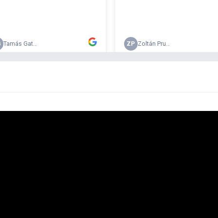
-
- 
- 
- 
- 
- 
-
-
-