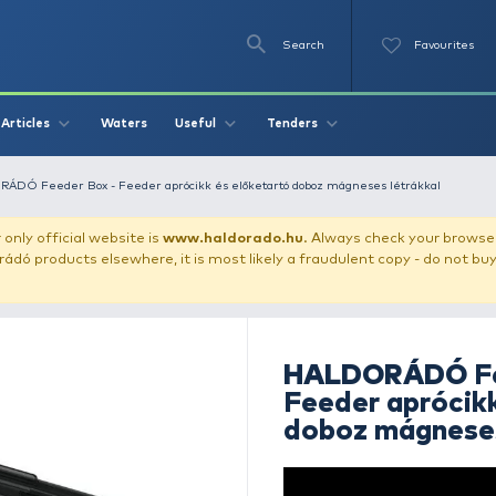
Se
O
Videos
Waters
Articles
Useful
Tend
le box
HALDORÁDÓ Feeder Box - Feeder aprócikk és előketartó d
our store!
Our only official website is
www.haldorado.h
ly cheap Haldorádó products elsewhere, it is most likely a