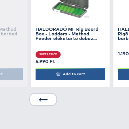
Tulajdonságok:
- anyaga: PC + ABS
- mérete: 248 X 130 X 38 mm
- a doboz felületén előkekötést 
- áttetsző szürke fedél
- 15 különálló aprócikkes rekessz
- 14 db 11 centiméteres előketar
- az előketartó létrákra darabon
- az előketartó létrák mágnesse
- mágneses záródás
- öntapadós matrica az előkék 