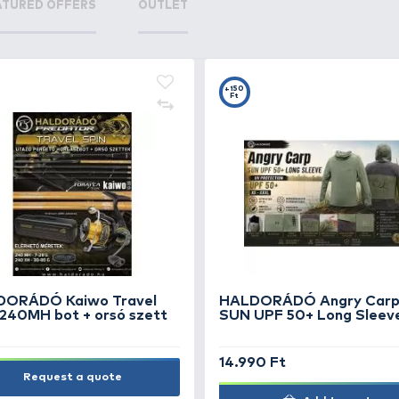
+12
+4
Ft
F
HALDORÁDÓ SpéciMethod
HA
Rig8 Mono 10 mm / 10
Bo
barbless
el