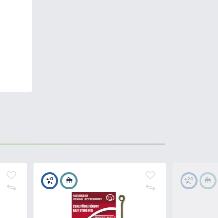
ás
, a
könnyen kezelhetőség
, és
i, amelyek eredményességüket és
nnyítik az aprócikkek
ználók számára nyújthatnak
zültek
a hosszú élettartam
ött horogelőkék tárolására
rolására szolgáló, egyesével
 A doboz másik fele, a felkötött
a doboz belsejében.