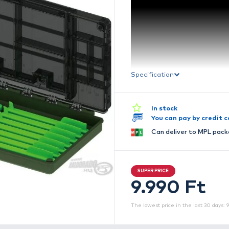
F
S
A