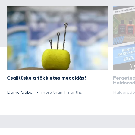
Csalitüske a tökéletes megoldás!
Fergeteg
Haldorád
kedvezmé
Döme Gábor
more than 1 months
Haldorád