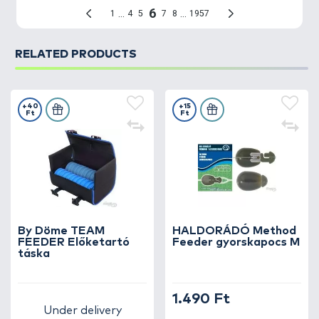
RELATED PRODUCTS
+40
+15
Ft
Ft
By Döme TEAM
HALDORÁDÓ Method
FEEDER Előketartó
Feeder gyorskapocs M
táska
1.490 Ft
Under delivery