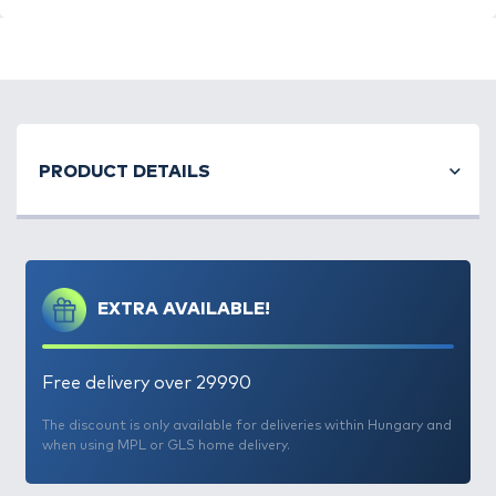
A
Haldorádó SpéciMethod Rig
nem más, mint egy
minőségi alapanyagok felhasználásával készült,
PRODUCT DETAILS
profi csalitüskés horogelőke.
10 cm hosszú, 0,20 mm
átmérőjű monofil zsinórra kötött, 10-es szakáll
nélküli horoggal és 10 mm-es csalitüskével
ellátott
előke, amely szorgos magyar kezek munkáját dicséri.
Pont olyan, amelyet mi is használunk, amelyet jó
EXTRA AVAILABLE!
szívvel ajánlunk!
Free delivery over 29990
The discount is only available for deliveries within Hungary and
when using MPL or GLS home delivery.