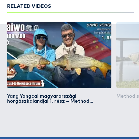
RELATED VIDEOS
Yang Yongcai magyarországi
Method sul
horgászkalandjai 1. rész – Method
Feederes pontyhorgászat az Ezüst-tavon