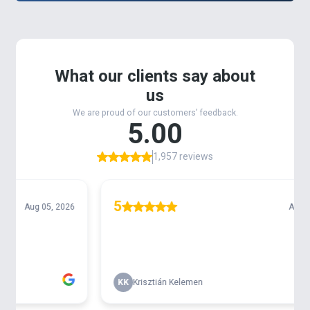
Az
MF Rig Board Box
az előre megkötött
horogelőkék rendszerezett és biztonságos
tárolását szolgálja. Többféle méretben lehet a
horogelőkéket belehelyezni. A
long/hosszú változat
alkalmas akár a klasszikus módszerhez kötött
hosszabb előkék tárolására is. Az előkés doboz
nyolc db mágnessel, vízhatlanul záródik, így védve a
megkötött horgokat a korrodálódástól.
Tulajdonságok:
- anyaga: PC + ABS
- mérete: 336 X 91 X 28 mm
- szürke szín
- mágneses záródás
- mellékelt öntapadós matricával