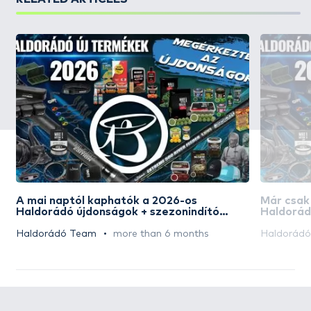
A mai naptól kaphatók a 2026-os
Már csak
Haldorádó újdonságok + szezonindító
Haldorád
akciós napok
akciós n
Haldorádó Team
more than 6 months
Haldorád