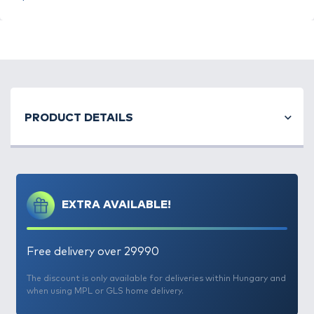
A
Haldorádó
termékek fejlesztése során az
elsődleges szempont mindig a
funkcionalitás
, a
PRODUCT DETAILS
könnyen kezelhetőség
, és a
praktikum
volt.
Igyekszünk a felhasználóink számára olyan
horgászcikkeket készíteni, amelyek
eredményességüket és kényelmüket szolgálják.
2025-ben egy új,
horgászdobozokból álló
EXTRA AVAILABLE!
termékcsalád
kerül forgalomba, melyek
megkönnyítik az aprócikkek tárolását és
rendszerezését
. Elsősorban a pontyhorgászok és a
Free delivery over 29990
feeder technikát használók számára nyújthatnak
ötletes megoldásokat ezek a box – ok, melyek
The discount is only available for deliveries within Hungary and
when using MPL or GLS home delivery.
kemény műanyagból, erős csatokkal készültek
a
hosszú élettartam érdekében.