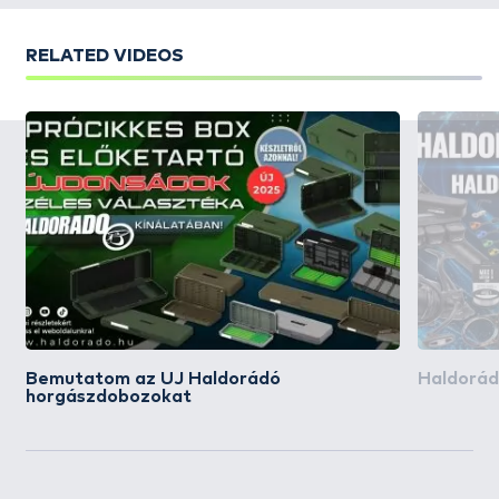
RELATED VIDEOS
Bemutatom az ÚJ Haldorádó
Haldorád
horgászdobozokat