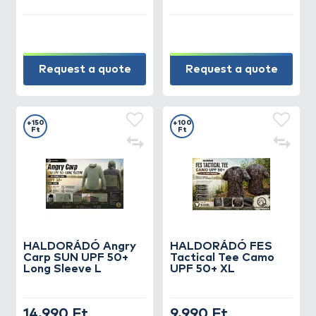
Request a quote
Request a quote
+150
+100
Ft
Ft
HALDORÁDÓ Angry
HALDORÁDÓ FES
Carp SUN UPF 50+
Tactical Tee Camo
Long Sleeve L
UPF 50+ XL
14.990 Ft
9.990 Ft