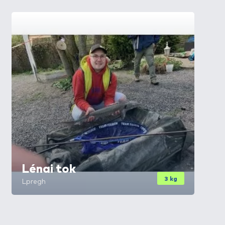
Lénai tok
3 kg
Lpregh