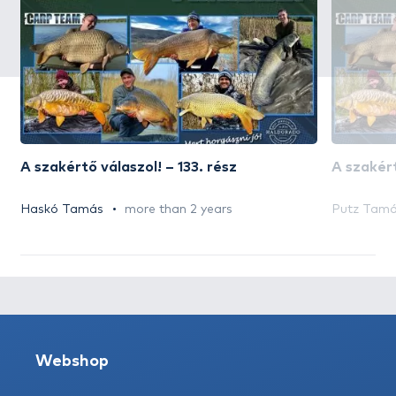
A szakértő válaszol! – 133. rész
A szakért
Haskó Tamás
more than 2 years
Putz Tam
Webshop