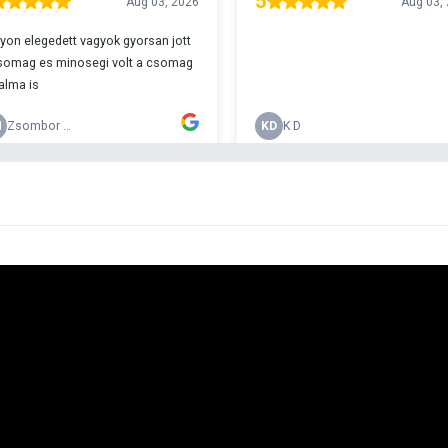
r 29990
w
h