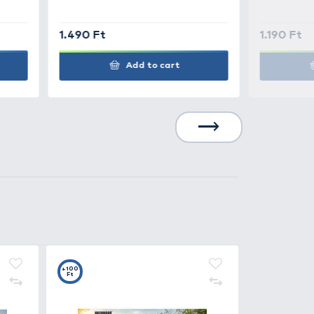
1.490 Ft
Add to cart
0
+15
t
Ft