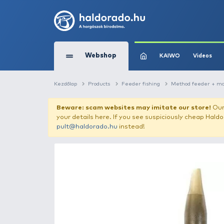
Webshop
KAIW
Kezdőlap
Products
Feeder fishing
Me
Beware: scam websites may imitate 
your details here. If you see suspicious
pult@haldorado.hu
instead!