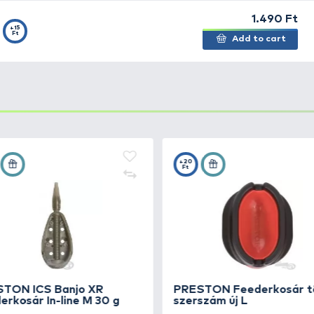
 FLAT METHOD
az
ICS
(INTER CHANGE SYSTEM) család leg
nböző méretek mellett a különböző kosarak is variálhatóa
bilisek a PRESTON QUICK RELEASE METHOD MOULD tö
al szerelt szárakkal!
helyet nyújt a csali számára.