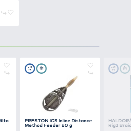
sikeresebb tagja. A
k 1 pillanat alatt.
ltőkkel
és a PRESTON ICS