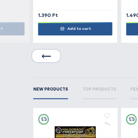
SIMILAR PRODUCTS
1
PRESTON
ICS In-Lin
Method Feederkosár
RELATED PRODUCTS
12
+14
Ft