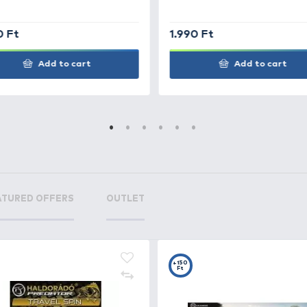
e Dura Flat
+15
Ft
 L 60 g
+15
+2
Ft
F