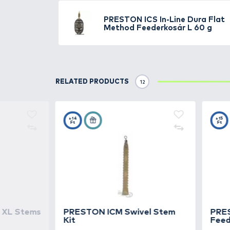
A P
RESTON ICS IN-LINE DURA
rendszernek köszönhetően a külö
A kosarak tökéletesen k
ompati
ELASTICATED STEM KITS erőgumiv
Bordáinak kialakítása tökéletes 