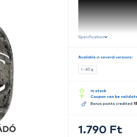
S
Av
A
S
mé