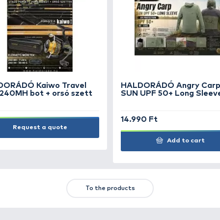
PRESTON ICS Banjo XR
PR
Feederkosár In-line M 30 g
sz
1.490 Ft
1.
Add to cart