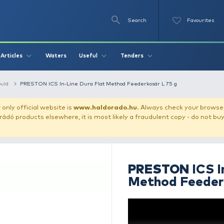
Se
O
Videos
Waters
Articles
Useful
Tend
thod feeder + mould
PRESTON ICS In-Line Dura Flat Method Fee
our store!
Our only official website is
www.haldorado.h
ly cheap Haldorádó products elsewhere, it is most likely a