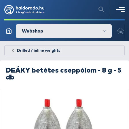
Webshop
Drilled / inline weights
DEÁKY
betétes cseppólom - 8 g - 5
db