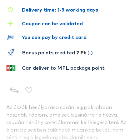
Delivery time: 1-3 working days
Coupon can be validated
You can pay by credit card
Bonus points credited
7 Ft
Can deliver to MPL package point
Az úszók besúlyozása során leggyakrabban
használt főólom, amelyet a zsinórra felhúzva,
csupán néhány sörétólommal kell kiegészíteni. Az
ólom belsejében található műanyag betét, nem
sérti meg a legvékonyabb damilt sem.