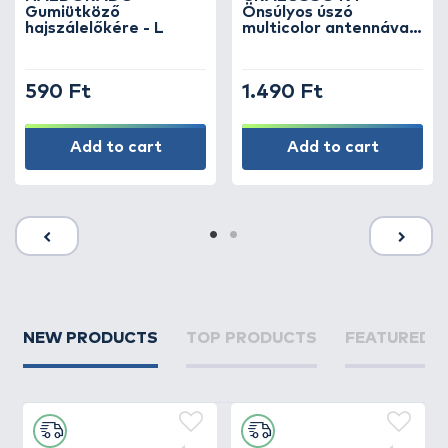
Gumiütköző
Önsúlyos úszó
hajszálelőkére - L
multicolor antennával
6+3 g
590 Ft
1.490 Ft
Add to cart
Add to cart
NEW PRODUCTS
TOP PRODUCTS
FEATURED 