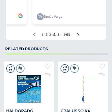
RELATED PRODUCTS
+6
+15
Ft
Ft
HALDORÁDÓ
CRALUSSO K4