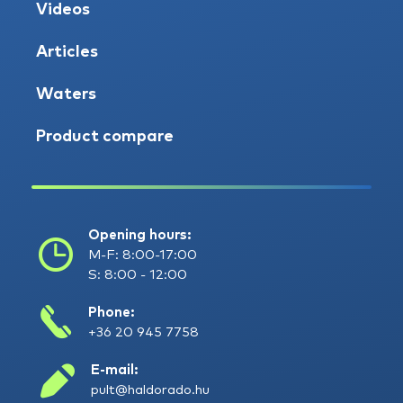
Videos
Articles
Waters
Product compare
Opening hours:
M-F: 8:00-17:00
S: 8:00 - 12:00
Phone:
+36 20 945 7758
E-mail:
pult@haldorado.hu