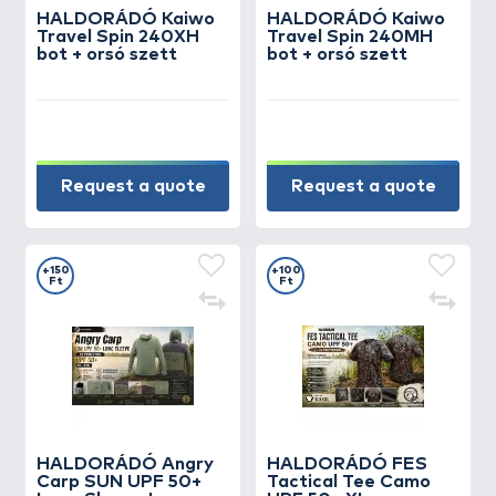
HALDORÁDÓ Kaiwo
HALDORÁDÓ Kaiwo
Travel Spin 240XH
Travel Spin 240MH
bot + orsó szett
bot + orsó szett
Request a quote
Request a quote
+150
+100
Ft
Ft
HALDORÁDÓ Angry
HALDORÁDÓ FES
Carp SUN UPF 50+
Tactical Tee Camo