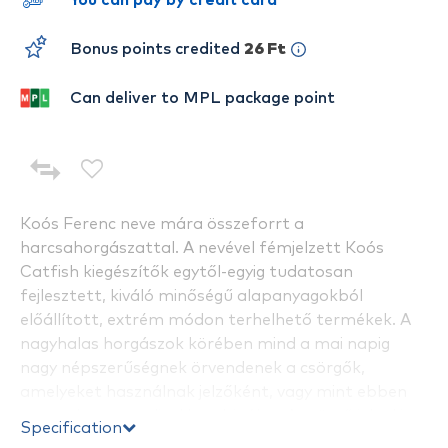
You can pay by credit card
Bonus points credited
26 Ft
Can deliver to MPL package point
Koós Ferenc neve mára összeforrt a
harcsahorgászattal. A nevével fémjelzett Koós
Catfish kiegészítők egytől-egyig tudatosan
fejlesztett, kiváló minőségű alapanyagokból
előállított, extrém módon terhelhető termékek. A
nagyhalas horgászok körében mind a mai napig
nagy népszerűségnek örvendenek a csörgők,
amelyeket használnak jelzőként, vagy mint ebben
az esetben, a csalival kombinálva. A csörgő jelenléte
Specification
a horog mellet a csalival kombinálva folyamatos