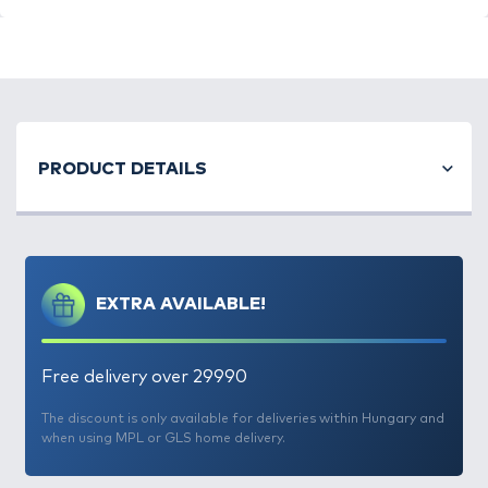
rezgő, csörgő hangot biztosít, így horgunkhoz
csalhatjuk és kapásra késztethetjük a kifogni kívánt
halat. Az előke egy speciális létrán kerül
forgalomba, amely megkönnyíti a le- és
feltekerését valamint a szállítását is.
PRODUCT DETAILS
EXTRA AVAILABLE!
Free delivery over 29990
The discount is only available for deliveries within Hungary and
when using MPL or GLS home delivery.