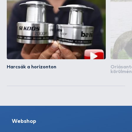
Harcsák a horizonton
Óriásant
körülmén
Webshop