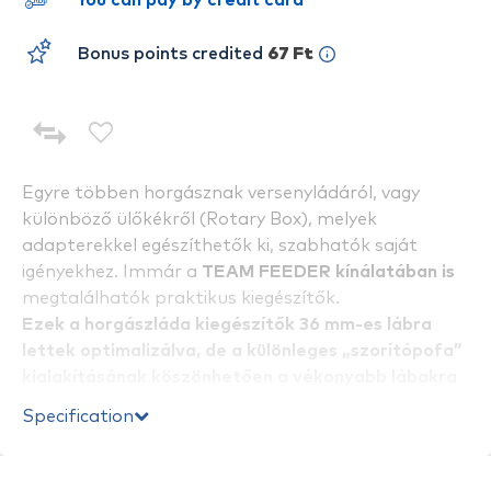
You can pay by credit card
Bonus points credited
67 Ft
Egyre többen horgásznak versenyládáról, vagy
különböző ülőkékről (Rotary Box), melyek
adapterekkel egészíthetők ki, szabhatók saját
igényekhez. Immár a
TEAM FEEDER kínálatában is
megtalálhatók praktikus kiegészítők.
Ezek a horgászláda kiegészítők 36 mm-es lábra
lettek optimalizálva, de a különleges „szorítópofa”
kialakításának köszönhetően a vékonyabb lábakra
is stabilan rá lehet helyezni azokat!
Mivel sokféle
Specification
remek kiegészítő található meg a kínálatban,
mindenki megtalálja azokat, amelyekkel igazán
komfortos horgászállást tud magának „építeni”.