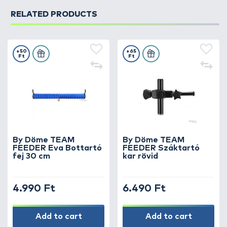
RELATED PRODUCTS
+50
+65
Ft
Ft
By Döme TEAM
By Döme TEAM
FEEDER Eva Bottartó
FEEDER Száktartó
fej 30 cm
kar rövid
4.990 Ft
6.490 Ft
Add to cart
Add to cart