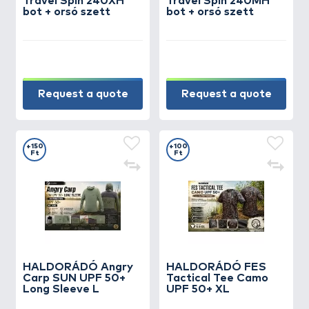
Travel Spin 240XH
Travel Spin 240MH
bot + orsó szett
bot + orsó szett
Request a quote
Request a quote
+150
+100
Ft
Ft
HALDORÁDÓ Angry
HALDORÁDÓ FES
Carp SUN UPF 50+
Tactical Tee Camo
Long Sleeve L
UPF 50+ XL