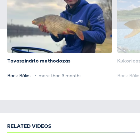
Tavaszindító methodozás
Kukoricá
Bank Bálint
more than 3 months
Bank Bálin
RELATED VIDEOS