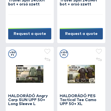
Travel Spin 240XH
Travel Spin 240MH
bot + orsó szett
bot + orsó szett
Request a quote
Request a quote
+150
+100
Ft
Ft
HALDORÁDÓ Angry
HALDORÁDÓ FES
Carp SUN UPF 50+
Tactical Tee Camo
Long Sleeve L
UPF 50+ XL