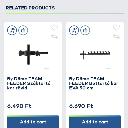
RELATED PRODUCTS
+65
+67
Ft
Ft
By Döme TEAM
By Döme TEAM
FEEDER Száktartó
FEEDER Bottartó kar
kar rövid
EVA 50 cm
6.490 Ft
6.690 Ft
Add to cart
Add to cart