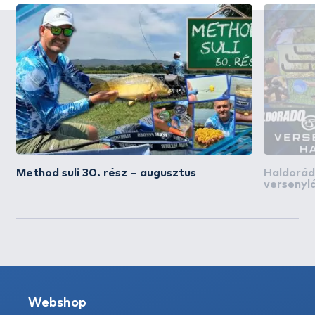
Method suli 30. rész – augusztus
Haldorá
versenyl
közben!
Webshop