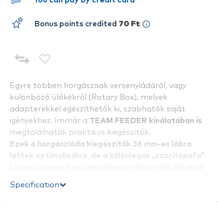
You can pay by credit card
Bonus points credited
70 Ft
Egyre többen horgásznak versenyládáról, vagy
különböző ülőkékről (Rotary Box), melyek
adapterekkel egészíthetők ki, szabhatók saját
igényekhez. Immár a
TEAM FEEDER kínálatában is
megtalálhatók praktikus kiegészítők.
Ezek a horgászláda kiegészítők 36 mm-es lábra
lettek optimalizálva, de a különleges „szorítópofa”
kialakításának köszönhetően a vékonyabb lábakra
is stabilan rá lehet helyezni azokat!
Mivel sokféle
Specification
remek kiegészítő található meg a kínálatban,
mindenki megtalálja azokat, amelyekkel igazán
komfortos horgászállást tud magának „építeni”.