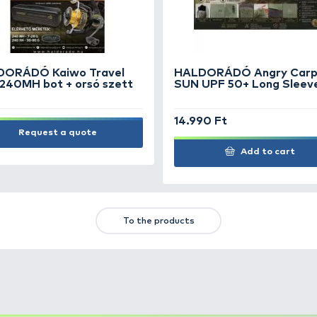
Power Fighter Line 0,20 mm
2.290 Ft
Add to cart
TS
FEATURED OFFERS
OUTLET