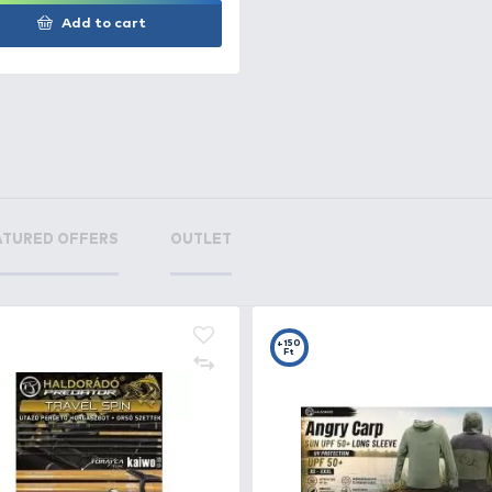
+23
Ft
By Döme TEAM FEEDER