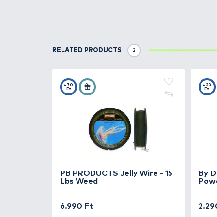
Details
A holland
PB Products
cég több 
Az innovatív termékeket olyan n
Groote
.
Tapasztalatukat és tudásukat f
specializálódott csapat minden 
megelégedéssel a PB Products 
A PB Products Cutter Pliers
me
készült, éppen ezért szinte - re
vág bármilyen fonott és monofil
ellentéte nem tolja el maga előt
(megfoghatatlan) darabot is! 