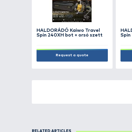
Lbs Weed
6.990 Ft
Add to cart
NEW PRODUCTS
TOP PRODUC