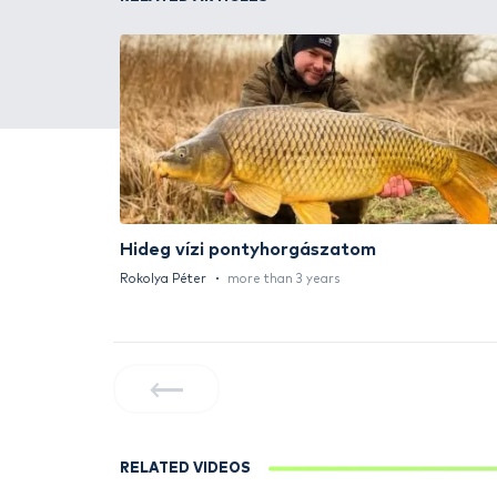
HALDORÁDÓ Kaiwo Travel
Spin 240XH bot + orsó szett