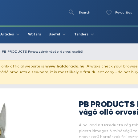
Se
O
Videos
Waters
Articles
Useful
Tend
tters, scissors
PB PRODUCTS Fonott zsinór vágó olló orvosi acélbó
our store!
Our only official website is
www.haldorado.h
ly cheap Haldorádó products elsewhere, it is most likely a