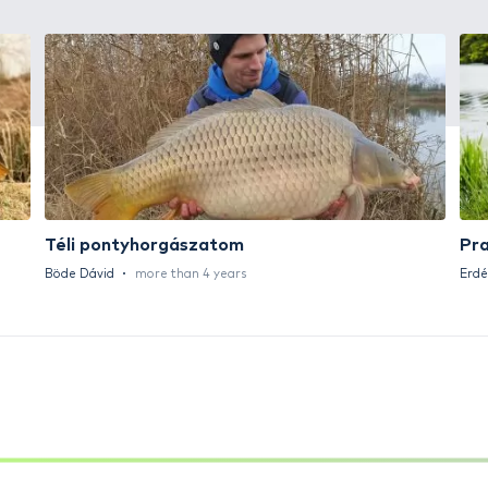
+15
Ft
HALDORÁDÓ Kaiwo Travel
HA
Spin 240MH bot + orsó szett
SU
14