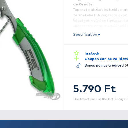
v
A
p
n
d
T
t
k
v
S
A
él
re
sz
m
ma
l
e