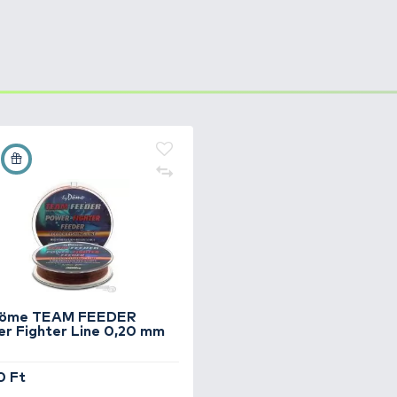
év fejlesztést és tesztelést követően lépett a piacra k
agyszerű horgászok fejlesztették ki, mint
Frank Warwick
elhasználva alkották meg a
PB Products termékeket
. A
kétséget kizáróan fantasztikusat alkotott, nem véletlenü
termékeket.
ghódította az egész világot. Ez a hihetetlenül éles és er
ndeltetésszerű használat mellett - lehetetlen kicsorbítan
 zsinórt, amely a speciális mikró-fogazásnak köszönhet
t a zsinórt, a tűéles apró fogak megfogják és elnyisszant
Minden modern horgász elengedhetetlen segédeszköze.