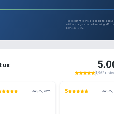
Th
T
r 29990
w
h