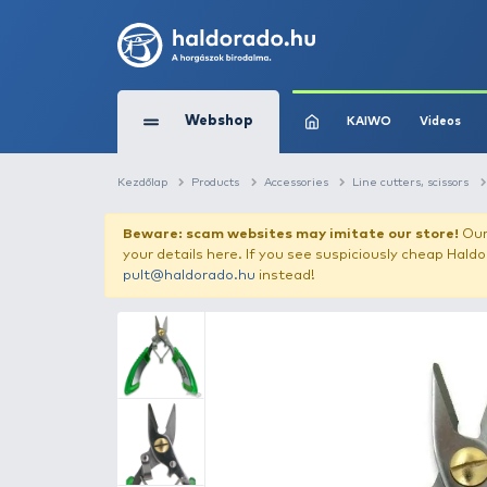
Webshop
KAIW
Kezdőlap
Products
Accessories
Line cu
Beware: scam websites may imitate 
your details here. If you see suspicious
pult@haldorado.hu
instead!