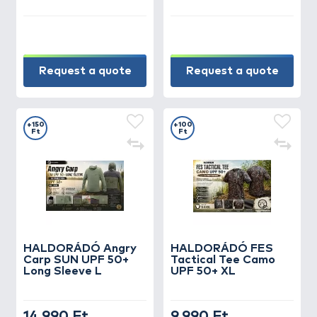
Request a quote
Request a quote
+150
+100
Ft
Ft
HALDORÁDÓ Angry
HALDORÁDÓ FES
Carp SUN UPF 50+
Tactical Tee Camo
Long Sleeve L
UPF 50+ XL
14.990 Ft
9.990 Ft