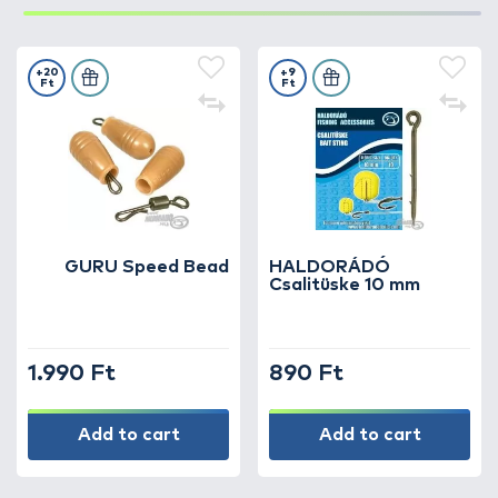
+20
+9
Ft
Ft
GURU Speed Bead
HALDORÁDÓ
Csalitüske 10 mm
1.990 Ft
890 Ft
Add to cart
Add to cart