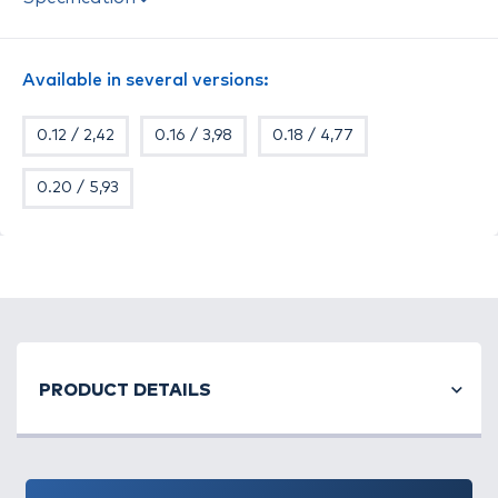
a vízben a halak számára
nehezen észrevehető
.
Japánban
a legmodernebb gyártástechnológiával
és anyagok felhasználásával készül
. A fluorocarbon
Available in several versions:
damilokhoz hasonlóan, az átlagosnál
kissé
merevebb
, ezért
kisebb a gubancolódás lehetősége
.
0.12 / 2,42
0.16 / 3,98
0.18 / 4,77
Feeder horgászathoz különösen ajánlott!
0.20 / 5,93
PRODUCT DETAILS