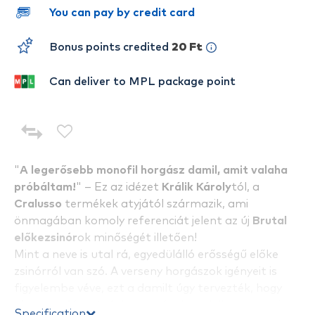
You can pay by credit card
Bonus points credited
20 Ft
Can deliver to MPL package point
"
A legerősebb monofil horgász damil, amit valaha
próbáltam!
" – Ez az idézet
Králik Károly
tól, a
Cralusso
termékek atyjától származik, ami
önmagában komoly referenciát jelent az új
Brutal
előkezsinór
ok minőségét illetően!
Mint a neve is utal rá, egyedülálló erősségű előke
zsinórról van szó. A verseny horgászok igényeit is
figyelembe véve, ezt a damilt úgy tervezték, hogy
alacsony fénytörési mutató
val rendelkezzen, ezért
Specification