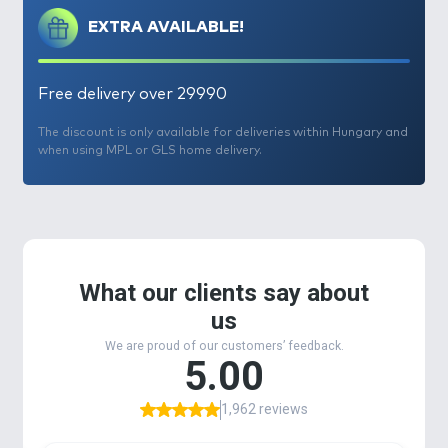
EXTRA AVAILABLE!
Free delivery over 29990
The discount is only available for deliveries within Hungary and
when using MPL or GLS home delivery.