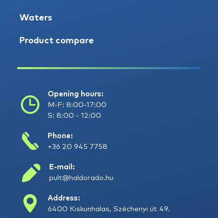
Waters
Product compare
Opening hours:
M-F: 8:00-17:00
S: 8:00 - 12:00
Phone:
+36 20 945 7758
E-mail:
pult@haldorado.hu
Address:
6400 Kiskunhalas, Széchenyi út 49.