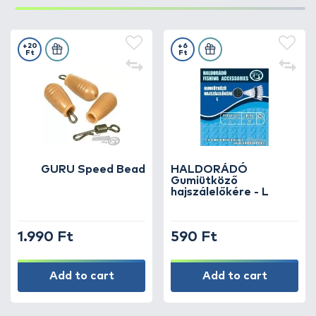
+20
+6
Ft
Ft
GURU Speed Bead
HALDORÁDÓ
Gumiütköző
hajszálelőkére - L
1.990 Ft
590 Ft
Add to cart
Add to cart