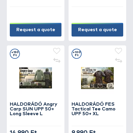
Request a quote
Request a quote
+150
+100
Ft
Ft
HALDORÁDÓ Angry
HALDORÁDÓ FES
Carp SUN UPF 50+
Tactical Tee Camo
Long Sleeve L
UPF 50+ XL
14.990 Ft
9.990 Ft