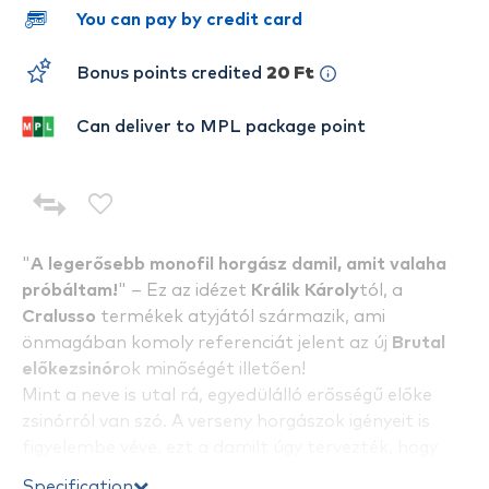
You can pay by credit card
Bonus points credited
20 Ft
Can deliver to MPL package point
"
A legerősebb monofil horgász damil, amit valaha
próbáltam!
" – Ez az idézet
Králik Károly
tól, a
Cralusso
termékek atyjától származik, ami
önmagában komoly referenciát jelent az új
Brutal
előkezsinór
ok minőségét illetően!
Mint a neve is utal rá, egyedülálló erősségű előke
zsinórról van szó. A verseny horgászok igényeit is
figyelembe véve, ezt a damilt úgy tervezték, hogy
alacsony fénytörési mutató
val rendelkezzen, ezért
Specification