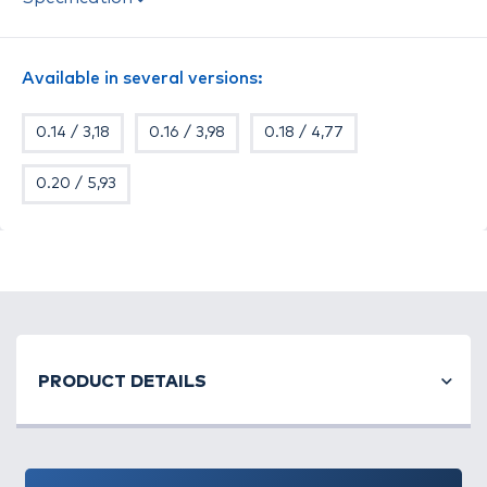
a vízben a halak számára
nehezen észrevehető
.
Japánban
a legmodernebb gyártástechnológiával
és anyagok felhasználásával készül
. A fluorocarbon
Available in several versions:
damilokhoz hasonlóan, az átlagosnál
kissé
merevebb
, ezért
kisebb a gubancolódás lehetősége
.
0.14 / 3,18
0.16 / 3,98
0.18 / 4,77
Feeder horgászathoz különösen ajánlott!
0.20 / 5,93
PRODUCT DETAILS