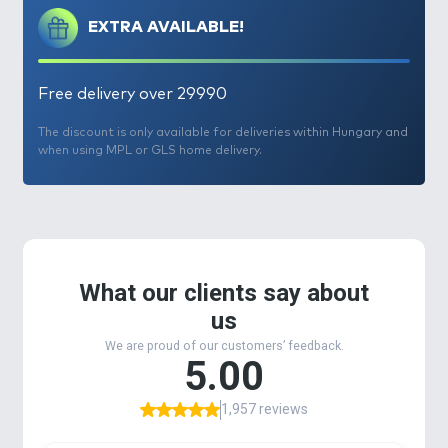
EXTRA AVAILABLE!
Free delivery over 29990
The discount is only available for deliveries within Hungary and
when using MPL or GLS home delivery.