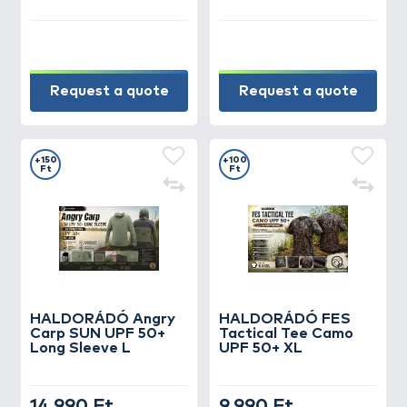
Request a quote
Request a quote
+150
+100
Ft
Ft
HALDORÁDÓ Angry
HALDORÁDÓ FES
Carp SUN UPF 50+
Tactical Tee Camo
Long Sleeve L
UPF 50+ XL
14.990 Ft
9.990 Ft