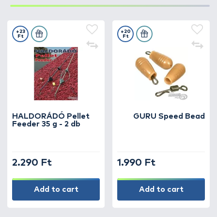
+23
+20
Ft
Ft
HALDORÁDÓ Pellet
GURU Speed Bead
Feeder 35 g - 2 db
2.290 Ft
1.990 Ft
Add to cart
Add to cart