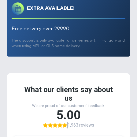
EXTRA AVAILABLE!
Free delivery over 29990
The discount is only available for deliveries within Hungary and
when using MPL or GLS home delivery.