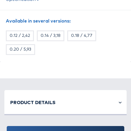
a vízben a halak számára
nehezen észrevehető
.
Japánban
a legmodernebb gyártástechnológiával
és anyagok felhasználásával készül
. A fluorocarbon
Available in several versions:
damilokhoz hasonlóan, az átlagosnál
kissé
merevebb
, ezért
kisebb a gubancolódás lehetősége
.
0.12 / 2,42
0.14 / 3,18
0.18 / 4,77
Feeder horgászathoz különösen ajánlott!
0.20 / 5,93
PRODUCT DETAILS