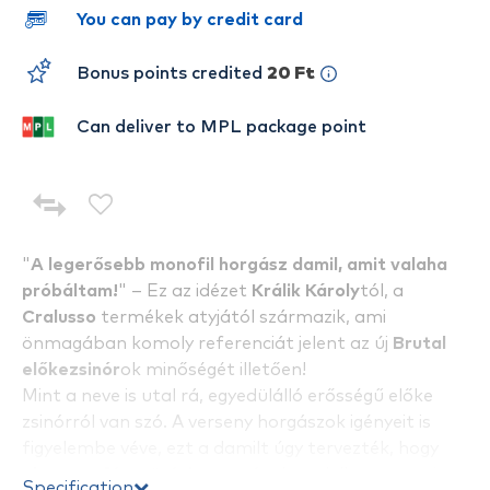
You can pay by credit card
Bonus points credited
20 Ft
Can deliver to MPL package point
"
A legerősebb monofil horgász damil, amit valaha
próbáltam!
" – Ez az idézet
Králik Károly
tól, a
Cralusso
termékek atyjától származik, ami
önmagában komoly referenciát jelent az új
Brutal
előkezsinór
ok minőségét illetően!
Mint a neve is utal rá, egyedülálló erősségű előke
zsinórról van szó. A verseny horgászok igényeit is
figyelembe véve, ezt a damilt úgy tervezték, hogy
alacsony fénytörési mutató
val rendelkezzen, ezért
Specification