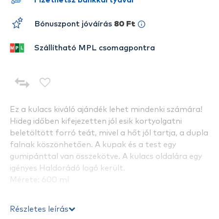
Fizethetsz bankkártyával
Bónuszpont jóváírás
80 Ft
Szállítható MPL csomagpontra
Ez a kulacs kiváló ajándék lehet mindenki számára!
Hideg időben kifejezetten jól esik kortyolgatni
beletöltött forró teát, mivel a hőt jól tartja, a dupla
falnak köszönhetően. A kupak és a test egy
gumipánttal van összekötve. A kulacs oldalára egy
igényes Haldorádó logó került.
Mérete: 600 ml
Részletes leírás