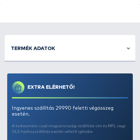
TERMÉK ADATOK
EXTRA ELÉRHETŐ!
Ingyenes szállítás 29990 feletti végösszeg
esetén.
A kedvezmény csak magyarországi szállítási cím és MPL vagy
GLS házhozszállítás esetén vehető igénybe.