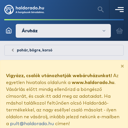
Áruház
pohár, bögre, korsó
×
Vigyázz, csalók utánozhatják webáruházunkat!
Az
egyetlen hivatalos oldalunk a
www.haldorado.hu
.
Vásárlás előtt mindig ellenőrizd a böngésző
címsorát, és csak itt add meg az adataidat. Ha
máshol találkozol feltűnően olcsó Haldorádó-
termékekkel, az nagy eséllyel csaló másolat - ilyen
oldalon ne vásárolj, inkább jelezd nekünk e-mailben
a
pult@haldorado.hu
címen!