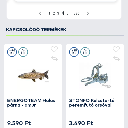
KAPCSOLÓDÓ TERMÉKEK
+96
+35
Ft
Ft
ENERGOTEAM Halas
STONFO Kulcstartó
párna - amur
peremfutó orsóval
9.590 Ft
3.490 Ft