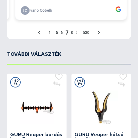
TOVÁBBI VÁLASZTÉK
+80
+42
Ft
Ft
GURU
Reaper bordás
GURU
Reaper hátsó