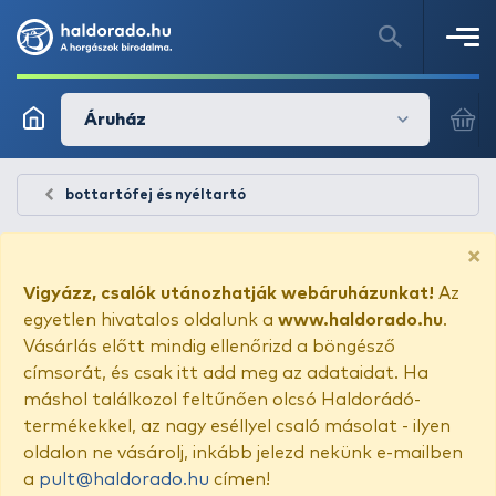
Áruház
bottartófej és nyéltartó
×
Vigyázz, csalók utánozhatják webáruházunkat!
Az
egyetlen hivatalos oldalunk a
www.haldorado.hu
.
Vásárlás előtt mindig ellenőrizd a böngésző
címsorát, és csak itt add meg az adataidat. Ha
máshol találkozol feltűnően olcsó Haldorádó-
termékekkel, az nagy eséllyel csaló másolat - ilyen
oldalon ne vásárolj, inkább jelezd nekünk e-mailben
a
pult@haldorado.hu
címen!