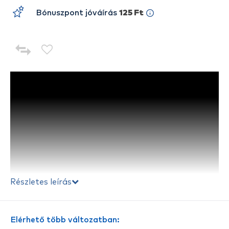
Bónuszpont jóváírás
125 Ft
Részletes leírás
Elérhető több változatban: