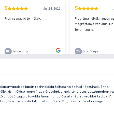
A
s 29990 feletti végösszeg esetén.
c
v