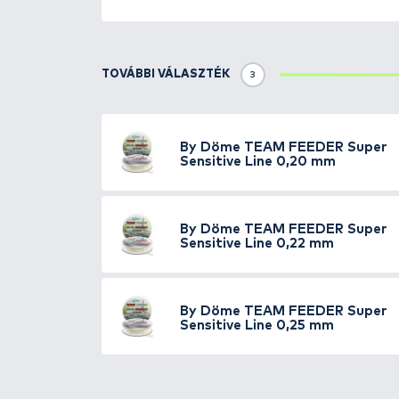
Részletek
A
TEAM FEEDER zsinórok
a legj
végeredménye egy rendkívül stra
modern feederhorgászat igényei
Super Sensitive
a finomszerelék
professzionális damil. Színe: át