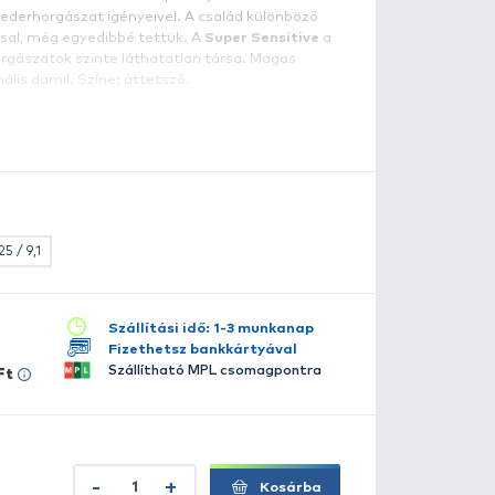
ensitive Line 0,18 mm
TEAM FEEDER zsinórok
a legjobb minőségű alapanyagok
echnológia felhasználásával készülnek. Ennek végeredmé
rapabíró, kopásálló, kis nyúlású monofil zsinórcsalád, am
sszhangban van a modern feederhorgászat igényeivel. A
agjait további finomhangolással, még egyedibbé tettük. 
inomszerelékes és versenyhorgászatok szinte láthatatla
akítószilárdságú professzionális damil. Színe: áttetsző.
szletes leírás
lérhető több változatban:
0.20 / 5,8
0.22 / 6,9
0.25 / 9,1