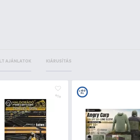
Ponty
12 kg
csukovics_daniel