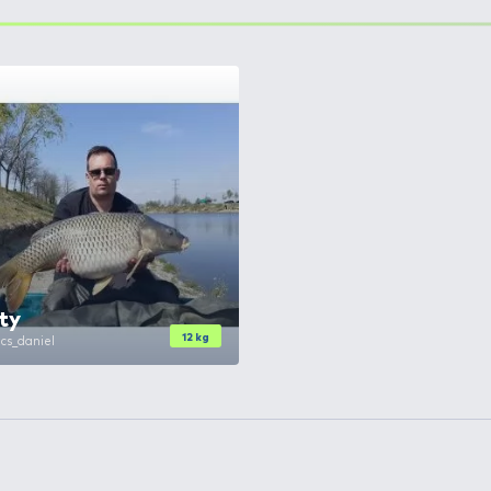
DER Super
+22
Ft
 mm
DER Super
+22
Ft
 mm
DER Super
+22