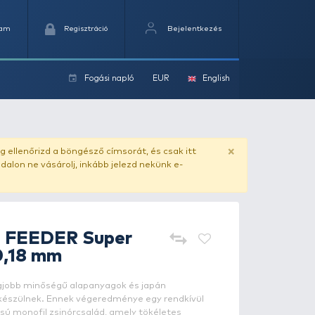
Kedvencek
Kosaram
Regisztráció
Fogási na
ok
ado.hu
. Vásárlás előtt mindig ellenőrizd a böngésző címs
yel csaló másolat - ilyen oldalon ne vásárolj, inkább jel
By Döme
TEAM FEEDER Supe