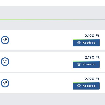
obb minőségű alapanyagok és japán technológia felhaszn
pabíró, kopásálló, kis nyúlású monofil zsinórcsalád, am
vel. A család különböző tagjait további finomhangolássa
es és versenyhorgászatok szinte láthatatlan társa. Mag
tetsző.