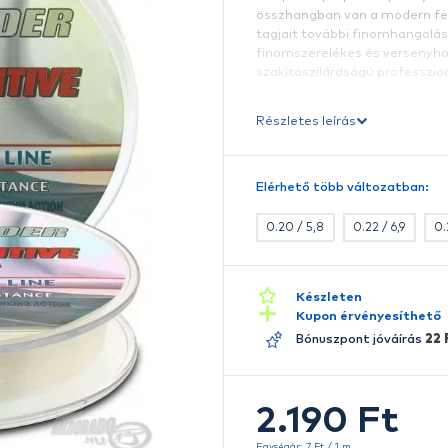
S
A
t
st
ö
t
f
sz
Ré
E