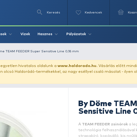
Keresés
Videók
Vizek
Írások
Hasznos
Pályázat
 feeder
By Döme TEAM FEEDER Super Sensitive Line 0,18 mm
uházunkat!
Az egyetlen hivatalos oldalunk a
www.haldor
ozol feltűnően olcsó Haldorádó-termékekkel, az nagy eséll