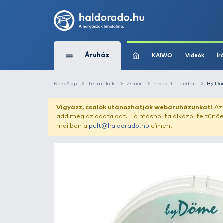
Áruház
KAIWO
Kezdőlap
Termékek
Zsinór
monofil -
Vigyázz, csalók utánozhatják webár
add meg az adataidat. Ha máshol találk
mailben a
pult@haldorado.hu
címen!