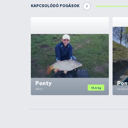
TOVÁBBI VÁLASZTÉK
3
By Döme
TEAM FEE
Sensitive Line 0,20
By Döme
TEAM FEE
Sensitive Line 0,22
By Döme
TEAM FEE