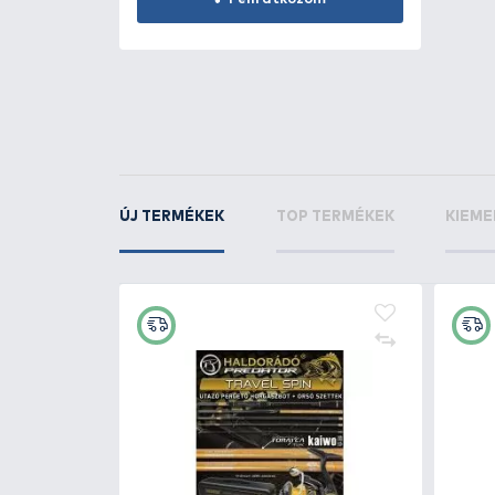
Ponty
13.4 kg
sboy
KAPCSOLÓDÓ TERMÉKEK
1
+10
Ft