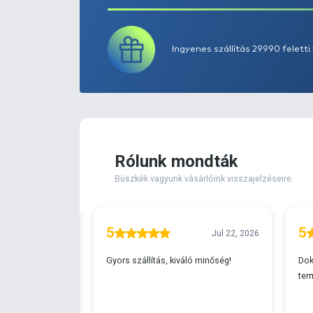
Extra elérhető!
Ingyenes szállítá