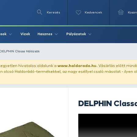
Keresés
Videók
Vizek
Írások
Hasznos
Pályázat
hálózsák
DELPHIN Classa Hálózsák
uházunkat!
Az egyetlen hivatalos oldalunk a
www.haldor
ozol feltűnően olcsó Haldorádó-termékekkel, az nagy eséll