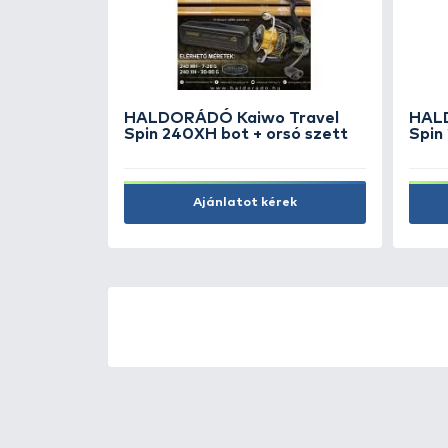
DELPHIN EightLUX C2G 8
lábas ágy
79.990 Ft
Kosárba