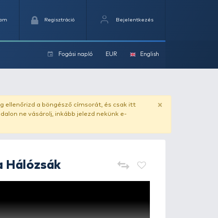
Kedvencek
Kosaram
Regisztráció
Fogási na
ok
ado.hu
. Vásárlás előtt mindig ellenőrizd a böngésző címs
yel csaló másolat - ilyen oldalon ne vásárolj, inkább jel
DELPHIN
Classa Hálózsák