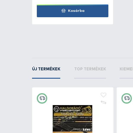
Méret: 220x80 cm
Szállítási méret: 43x27 cm
Súly: 2 kg
KAPCSOLÓDÓ TERMÉKEK
1
+800
Ft