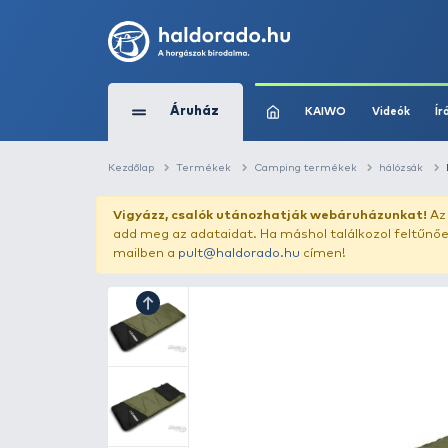
Áruház
KAIWO
Kezdőlap
Termékek
Camping termékek
Vigyázz, csalók utánozhatják webár
add meg az adataidat. Ha máshol találk
mailben a
pult@haldorado.hu
címen!