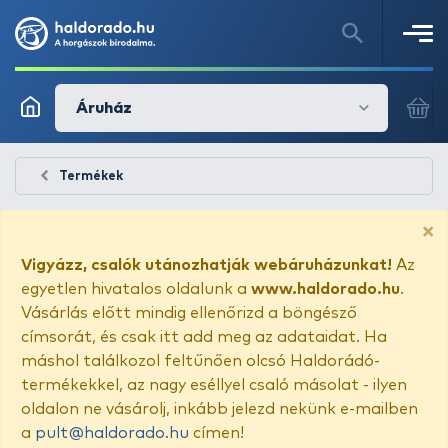
Áruház
Termékek
×
Vigyázz, csalók utánozhatják webáruházunkat!
Az
egyetlen hivatalos oldalunk a
www.haldorado.hu
.
Vásárlás előtt mindig ellenőrizd a böngésző
címsorát, és csak itt add meg az adataidat. Ha
máshol találkozol feltűnően olcsó Haldorádó-
termékekkel, az nagy eséllyel csaló másolat - ilyen
oldalon ne vásárolj, inkább jelezd nekünk e-mailben
a
pult@haldorado.hu
címen!