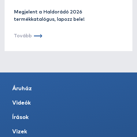
Megjelent a Haldorádó 2026
termékkatalógus, lapozz bele!
Tovább
Áruház
Videók
Írások
Vizek