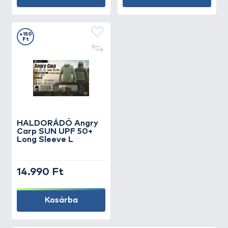
+150
Ft
HALDORÁDÓ Angry
Carp SUN UPF 50+
Long Sleeve L
14.990 Ft
Kosárba