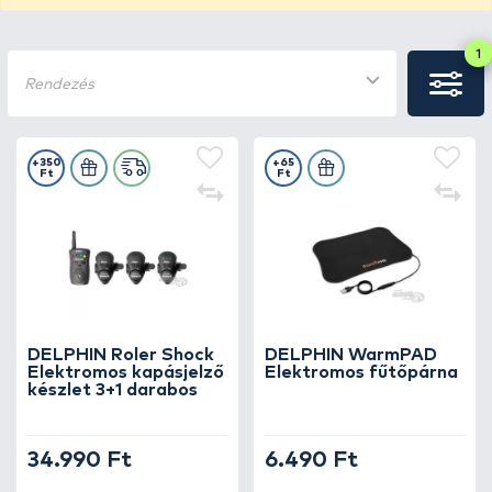
1
Rendezés
+350
+65
Ft
Ft
DELPHIN Roler Shock
DELPHIN WarmPAD
Elektromos kapásjelző
Elektromos fűtőpárna
készlet 3+1 darabos
34.990 Ft
6.490 Ft