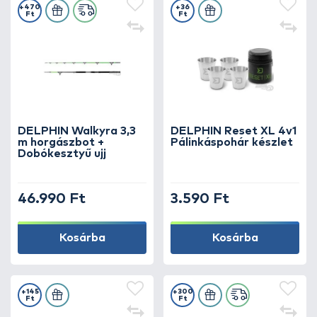
+470
+36
Ft
Ft
DELPHIN Walkyra 3,3
DELPHIN Reset XL 4v1
m horgászbot +
Pálinkáspohár készlet
Dobókesztyű ujj
46.990 Ft
3.590 Ft
Kosárba
Kosárba
+145
+300
Ft
Ft