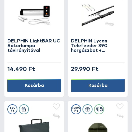
DELPHIN LightBAR UC
DELPHIN Lycan
Sátorlámpa
Telefeeder 390
távirányítóval
horgászbot +
Dobókesztyű ujj
14.490 Ft
29.990 Ft
Kosárba
Kosárba
+50
+300
Ft
Ft