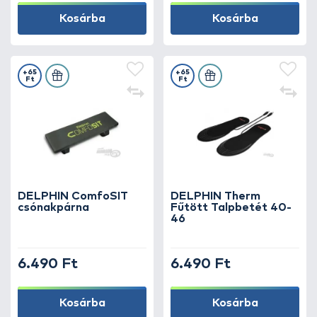
Kosárba
Kosárba
+65
+65
Ft
Ft
DELPHIN ComfoSIT
DELPHIN Therm
csónakpárna
Fűtött Talpbetét 40-
46
6.490 Ft
6.490 Ft
Kosárba
Kosárba